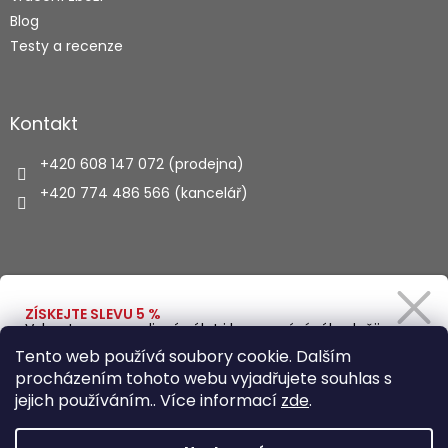
Blog
Testy a recenze
Kontakt
+420 608 147 072 (prodejna)
+420 774 486 566 (kancelář)
Vyhledávání
ZÍSKEJTE SLEVU 5 %
Vybavte se na rodinný výlet i kempování výhodněji.
Zadejte svůj e-mail a obratem Vám pošleme
HLEDAT
Tento web používá soubory cookie. Dalším
slevový kód.
procházením tohoto webu vyjadřujete souhlas s
jejich používáním.. Více informací
zde
.
Vytvořil Shoptet
Ano, chci se přihlásit