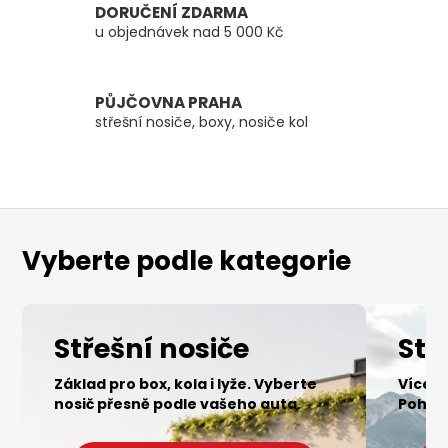
DORUČENÍ ZDARMA
u objednávek nad 5 000 Kč
PŮJČOVNA PRAHA
střešní nosiče, boxy, nosiče kol
Vyberte podle kategorie
Střešní nosiče
Stř
Základ pro box, kola i lyže. Vyberte
Více m
nosič přesně podle vašeho auta.
Pohodl