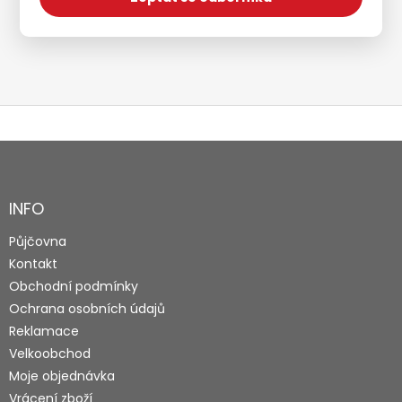
Z
á
p
a
INFO
t
Půjčovna
í
Kontakt
Obchodní podmínky
Ochrana osobních údajů
Reklamace
Velkoobchod
Moje objednávka
Vrácení zboží