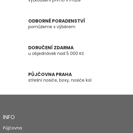
vyzkoušení přímo v Praze
a
c
í
ODBORNÉ PORADENSTVÍ
p
pomůžeme s výběrem
r
v
k
y
DORUČENÍ ZDARMA
v
u objednávek nad 5 000 Kč
ý
p
i
s
PŮJČOVNA PRAHA
u
střešní nosiče, boxy, nosiče kol
Z
á
p
a
INFO
t
Půjčovna
í