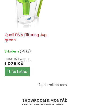
Quell EIVA Filtering Jug
green
Skladem
(>5 ks)
888,43 Kč bez DPH
1 075 Kč
Do košíku
3
položek celkem
O
v
l
á
SHOWROOM & MONTÁŽ
d