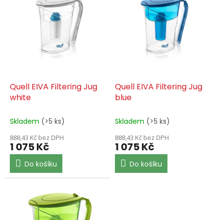
k
i
t
s
ů
p
r
o
d
u
k
Quell EIVA Filtering Jug
Quell EIVA Filtering Jug
t
white
blue
ů
Skladem
(>5 ks)
Skladem
(>5 ks)
888,43 Kč bez DPH
888,43 Kč bez DPH
1 075 Kč
1 075 Kč
Do košíku
Do košíku