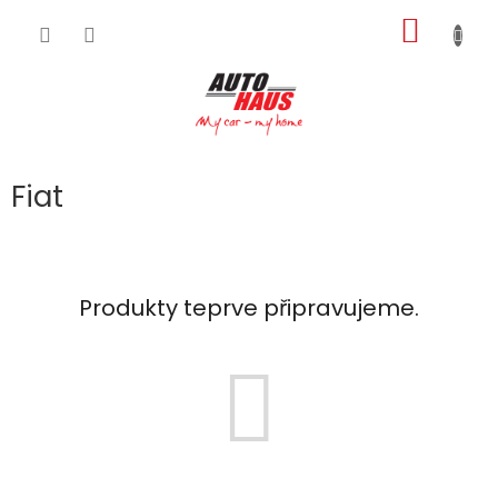
Přejít
NÁKUP
na
obsah
KOŠÍK
Fiat
Produkty teprve připravujeme.