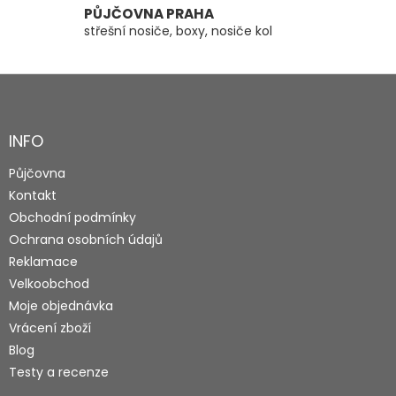
PŮJČOVNA PRAHA
střešní nosiče, boxy, nosiče kol
Z
á
p
a
INFO
t
Půjčovna
í
Kontakt
Obchodní podmínky
Ochrana osobních údajů
Reklamace
Velkoobchod
Moje objednávka
Vrácení zboží
Blog
Testy a recenze