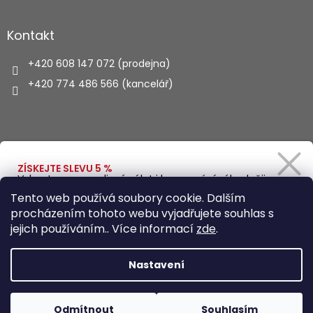
Kontakt
+420 608 147 072 (prodejna)
+420 774 486 566 (kancelář)
Vyhledávání
ZÍSKEJTE SLEVU 5 %
Vybavte se na rodinný výlet i kempování výhodněji.
Zadejte svůj e-mail a obratem Vám pošleme
HLEDAT
Tento web používá soubory cookie. Dalším
slevový kód.
procházením tohoto webu vyjadřujete souhlas s
jejich používáním.. Více informací
zde
.
Vytvořil Shoptet
Ano, chci se přihlásit
Nastavení
Zásady zpracování osobních údajů
Copyright 2026
Autohaus.cz
. Všechna práva vyhrazena.
Odmítnout
Souhlasím
Upravit nastavení cookies