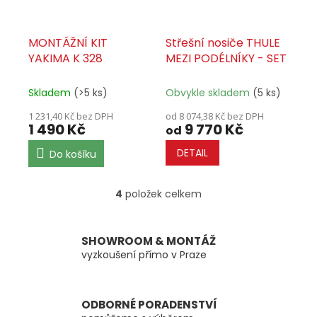
MONTÁŽNÍ KIT
Střešní nosiče THULE
YAKIMA K 328
MEZI PODÉLNÍKY - SET
Skladem
(>5 ks)
Obvykle skladem
(5 ks)
1 231,40 Kč bez DPH
od 8 074,38 Kč bez DPH
1 490 Kč
9 770 Kč
od
DETAIL
Do košíku
4
položek celkem
O
v
l
á
SHOWROOM & MONTÁŽ
d
vyzkoušení přímo v Praze
a
c
í
ODBORNÉ PORADENSTVÍ
p