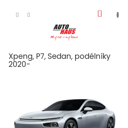
NÁKUPNÍ
Přejít
na
KOŠÍK
obsah
Xpeng, P7, Sedan, podélníky
2020-