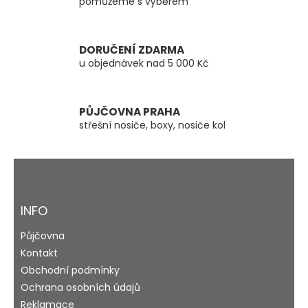
pomůžeme s výběrem
r
v
k
y
DORUČENÍ ZDARMA
v
u objednávek nad 5 000 Kč
ý
p
i
s
PŮJČOVNA PRAHA
u
střešní nosiče, boxy, nosiče kol
Z
á
p
a
INFO
t
Půjčovna
í
Kontakt
Obchodní podmínky
Ochrana osobních údajů
Reklamace