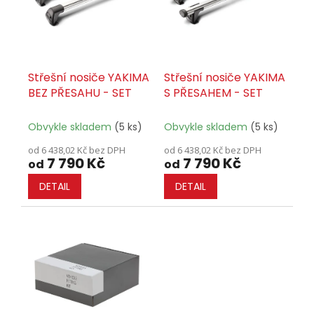
ů
p
r
o
d
u
Střešní nosiče YAKIMA
Střešní nosiče YAKIMA
k
BEZ PŘESAHU - SET
S PŘESAHEM - SET
t
ů
Obvykle skladem
(5 ks)
Obvykle skladem
(5 ks)
od 6 438,02 Kč bez DPH
od 6 438,02 Kč bez DPH
7 790 Kč
7 790 Kč
od
od
DETAIL
DETAIL