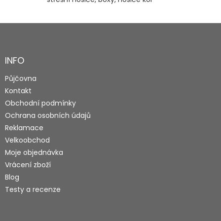
Z
á
p
a
INFO
t
Půjčovna
í
Kontakt
Obchodní podmínky
Ochrana osobních údajů
Reklamace
Velkoobchod
Moje objednávka
Vrácení zboží
Blog
Testy a recenze