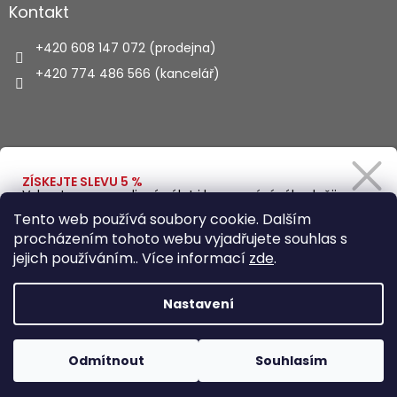
Kontakt
+420 608 147 072 (prodejna)
+420 774 486 566 (kancelář)
Vyhledávání
ZÍSKEJTE SLEVU 5 %
Vybavte se na rodinný výlet i kempování výhodněji.
Zadejte svůj e-mail a obratem Vám pošleme
HLEDAT
Tento web používá soubory cookie. Dalším
slevový kód.
procházením tohoto webu vyjadřujete souhlas s
jejich používáním.. Více informací
zde
.
Vytvořil Shoptet
Ano, chci se přihlásit
Nastavení
Zásady zpracování osobních údajů
Copyright 2026
Autohaus.cz
. Všechna práva vyhrazena.
Odmítnout
Souhlasím
Upravit nastavení cookies