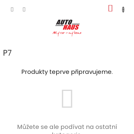
Přejít
NÁKUP
na
obsah
KOŠÍK
P7
Produkty teprve připravujeme.
Můžete se ale podívat na ostatní