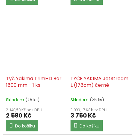
Tyč Yakima TrimHD Bar
TYČE YAKIMA JetStream
1800 mm - 1 ks
L (178cm) černé
Skladem
(>5 ks)
Skladem
(>5 ks)
2 140,50 Kč bez DPH
3 099,17 Kč bez DPH
2 590 Kč
3 750 Kč
Do košíku
Do košíku