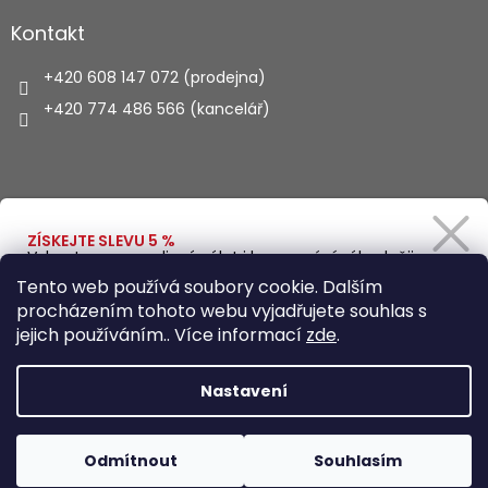
Kontakt
+420 608 147 072 (prodejna)
+420 774 486 566 (kancelář)
Vyhledávání
ZÍSKEJTE SLEVU 5 %
Vybavte se na rodinný výlet i kempování výhodněji.
Zadejte svůj e-mail a obratem Vám pošleme
HLEDAT
Tento web používá soubory cookie. Dalším
slevový kód.
procházením tohoto webu vyjadřujete souhlas s
jejich používáním.. Více informací
zde
.
Vytvořil Shoptet
Ano, chci se přihlásit
Nastavení
Zásady zpracování osobních údajů
Copyright 2026
Autohaus.cz
. Všechna práva vyhrazena.
Odmítnout
Souhlasím
Upravit nastavení cookies