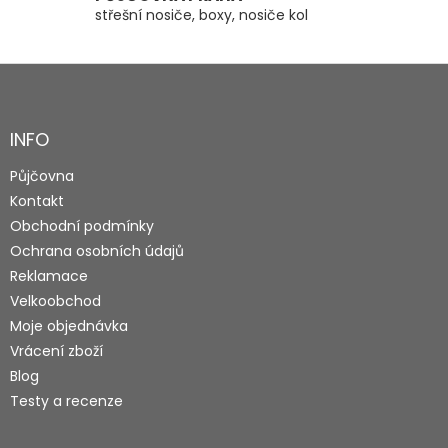
střešní nosiče, boxy, nosiče kol
Z
á
p
a
INFO
t
Půjčovna
í
Kontakt
Obchodní podmínky
Ochrana osobních údajů
Reklamace
Velkoobchod
Moje objednávka
Vrácení zboží
Blog
Testy a recenze