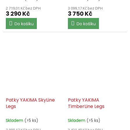
2 719,01 Kč bez DPH
3 099,17 Kč bez DPH
3 290 Kč
3 750 Kč
Do košíku
Do košíku
Patky YAKIMA SkyLine
Patky YAKIMA
Legs
TimberLine Legs
Skladem
(>5 ks)
Skladem
(>5 ks)
3 099,17 Kč bez DPH
3 421,49 Kč bez DPH