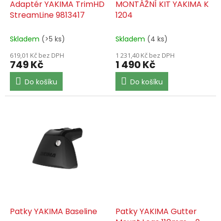
k
Adaptér YAKIMA TrimHD
MONTÁŽNÍ KIT YAKIMA K
t
StreamLine 9813417
1204
ů
Skladem
(>5 ks)
Skladem
(4 ks)
619,01 Kč bez DPH
1 231,40 Kč bez DPH
749 Kč
1 490 Kč
Do košíku
Do košíku
Patky YAKIMA Baseline
Patky YAKIMA Gutter