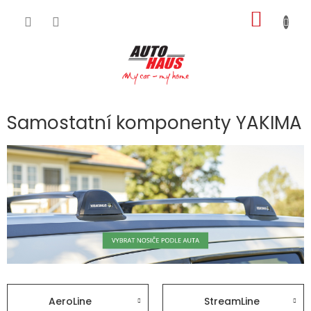
Přejít
NÁKUP
na
obsah
KOŠÍK
Samostatní komponenty YAKIMA
AeroLine
StreamLine