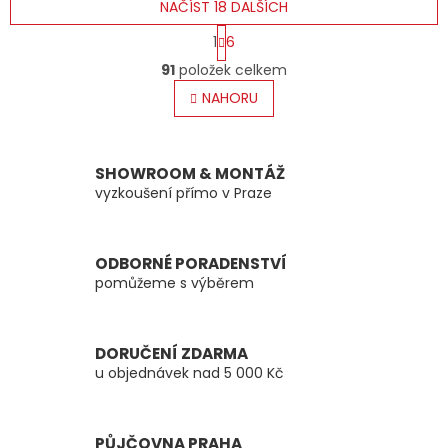
NAČÍST 18 DALŠÍCH
S
1
6
t
O
r
91
položek celkem
v
á
l
NAHORU
n
á
k
o
d
v
a
á
c
SHOWROOM & MONTÁŽ
n
í
vyzkoušení přímo v Praze
í
p
r
v
ODBORNÉ PORADENSTVÍ
k
pomůžeme s výběrem
y
v
ý
p
DORUČENÍ ZDARMA
i
u objednávek nad 5 000 Kč
s
u
PŮJČOVNA PRAHA