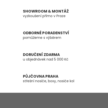
v
l
á
SHOWROOM & MONTÁŽ
d
vyzkoušení přímo v Praze
a
c
í
ODBORNÉ PORADENSTVÍ
p
pomůžeme s výběrem
r
v
k
y
DORUČENÍ ZDARMA
v
u objednávek nad 5 000 Kč
ý
p
i
s
PŮJČOVNA PRAHA
u
střešní nosiče, boxy, nosiče kol
Z
á
p