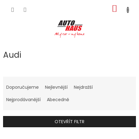
Přejít
NÁKUP
na
obsah
KOŠÍK
Audi
Ř
a
Doporučujeme
Nejlevnější
Nejdražší
z
e
Nejprodávanější
Abecedně
n
í
p
OTEVŘÍT FILTR
r
o
V