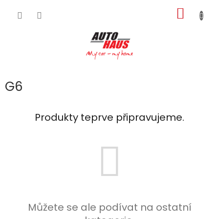
Přejít
NÁKUP
na
obsah
KOŠÍK
G6
Produkty teprve připravujeme.
Můžete se ale podívat na ostatní