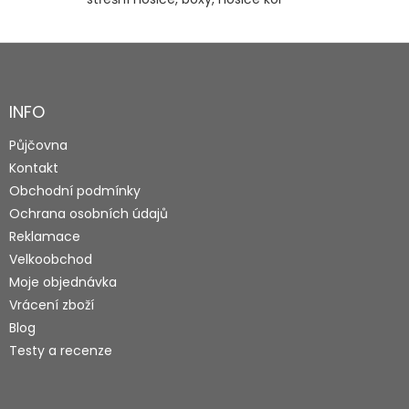
Z
á
p
a
INFO
t
Půjčovna
í
Kontakt
Obchodní podmínky
Ochrana osobních údajů
Reklamace
Velkoobchod
Moje objednávka
Vrácení zboží
Blog
Testy a recenze