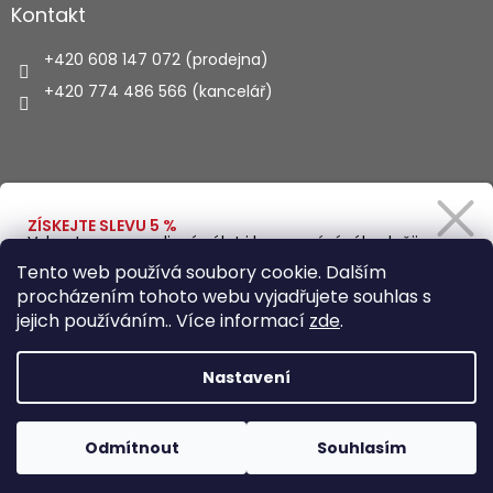
Kontakt
+420 608 147 072 (prodejna)
+420 774 486 566 (kancelář)
Vyhledávání
ZÍSKEJTE SLEVU 5 %
Vybavte se na rodinný výlet i kempování výhodněji.
Zadejte svůj e-mail a obratem Vám pošleme
HLEDAT
Tento web používá soubory cookie. Dalším
slevový kód.
procházením tohoto webu vyjadřujete souhlas s
jejich používáním.. Více informací
zde
.
Vytvořil Shoptet
Ano, chci se přihlásit
Nastavení
Zásady zpracování osobních údajů
Copyright 2026
Autohaus.cz
. Všechna práva vyhrazena.
Odmítnout
Souhlasím
Upravit nastavení cookies