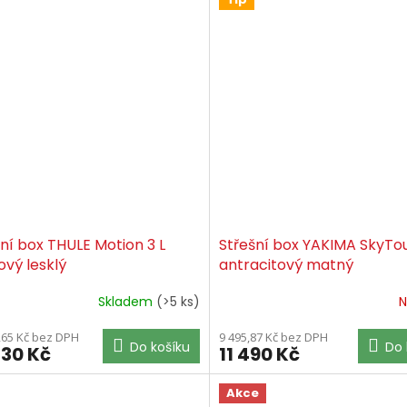
ní box THULE Motion 3 L
Střešní box YAKIMA SkyTo
ový lesklý
antracitový matný
Skladem
(>5 ks)
N
,65 Kč bez DPH
9 495,87 Kč bez DPH
Do košíku
Do 
330 Kč
11 490 Kč
Akce