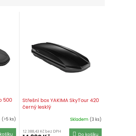
o 500
Střešní box YAKIMA SkyTour 420
černý lesklý
m
(>5 ks)
Skladem
(3 ks)
12 388,43 Kč bez DPH
košíku
Do košíku