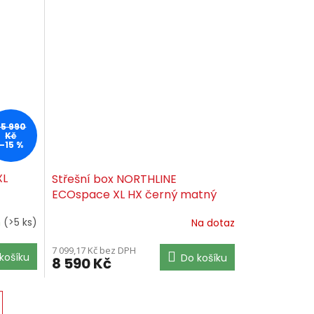
25 990
Kč
–15 %
XL
Střešní box NORTHLINE
ECOspace XL HX černý matný
m
(>5 ks)
Na dotaz
7 099,17 Kč bez DPH
košíku
Do košíku
8 590 Kč