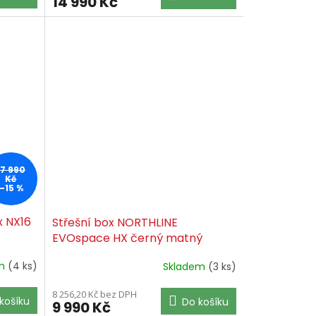
14 990 Kč
17 990
Kč
–15 %
x NX16
Střešní box NORTHLINE
EVOspace HX černý matný
em
(4 ks)
Skladem
(3 ks)
8 256,20 Kč bez DPH
košíku
Do košíku
9 990 Kč