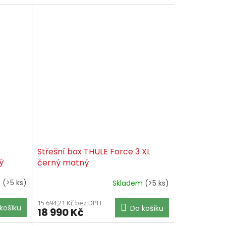
Střešní box THULE Force 3 XL
ý
černý matný
m
(>5 ks)
Skladem
(>5 ks)
15 694,21 Kč bez DPH
košíku
Do košíku
18 990 Kč