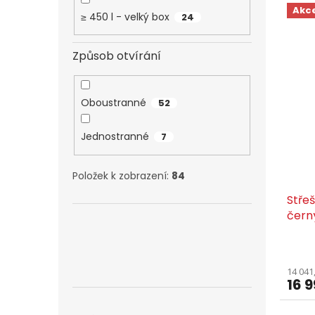
Akc
≥ 450 l - velký box
24
Způsob otvírání
Oboustranné
52
Jednostranné
7
Položek k zobrazení:
84
Stře
čern
14 041
16 