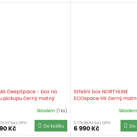
MA DeepSpace - box na
Střešní box NORTHLINE
u pickupu černý matný
ECOspace HX černý matn
Skladem
(1 ks)
Sklade
,55 Kč bez DPH
5 776,86 Kč bez DPH
Do košíku
Do 
490 Kč
6 990 Kč