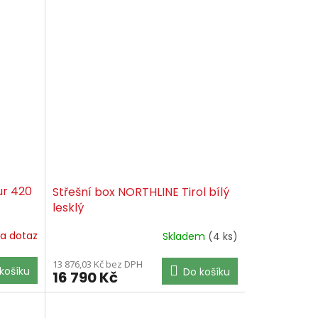
ur 420
Střešní box NORTHLINE Tirol bílý
lesklý
a dotaz
Skladem
(4 ks)
13 876,03 Kč bez DPH
košíku
Do košíku
16 790 Kč