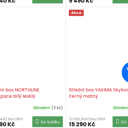
540 Kč
9 490 Kč
Akce
šní box NORTHLINE
Střešní box YAKIMA Skybo
pace bílý lesklý
černý matný
Skladem
(3 ks)
Sklad
64 Kč bez DPH
12 636,36 Kč bez DPH
Do košíku
Do 
990 Kč
15 290 Kč