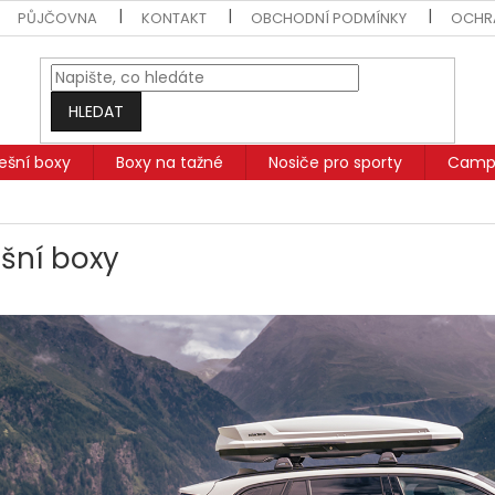
PŮJČOVNA
KONTAKT
OBCHODNÍ PODMÍNKY
OCHR
HLEDAT
řešní boxy
Boxy na tažné
Nosiče pro sporty
Campi
ešní boxy