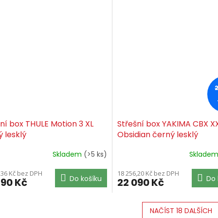
ní box THULE Motion 3 XL
Střešní box YAKIMA CBX X
 lesklý
Obsidian černý lesklý
Skladem
(>5 ks)
Sklade
,36 Kč bez DPH
18 256,20 Kč bez DPH
Do košíku
Do 
890 Kč
22 090 Kč
NAČÍST 18 DALŠÍCH