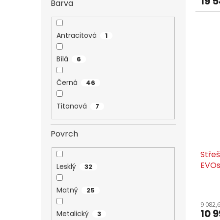
19 
Barva
Antracitová
1
Bílá
6
Černá
46
Titanová
7
Povrch
Stře
EVOs
Lesklý
32
Matný
25
9 082,
10 
Metalický
3