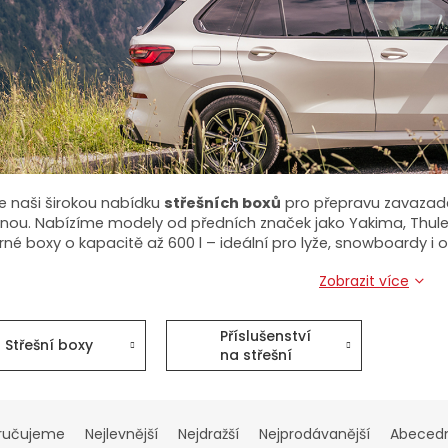
e naši širokou nabídku
střešních boxů
pro přepravu zavazade
nou. Nabízíme modely od předních značek jako Yakima, Thule, 
rné boxy o kapacitě až 600 l – ideální pro lyže, snowboardy i
Zobrazit více
Příslušenství
Střešní boxy
na střešní
boxy
ručujeme
Nejlevnější
Nejdražší
Nejprodávanější
Abeced