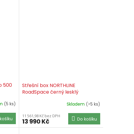
o 500
Střešní box NORTHLINE
RoadSpace černý lesklý
em
(5 ks)
Skladem
(>5 ks)
11 561,98 Kč bez DPH
košíku
Do košíku
13 990 Kč