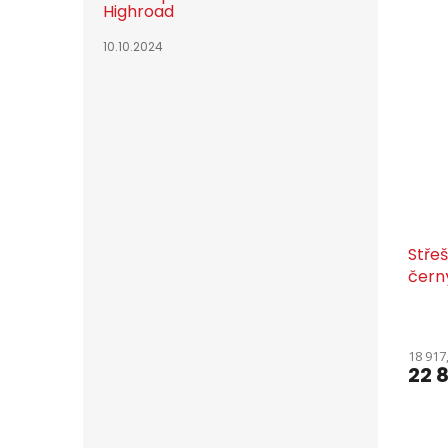
Highroad
10.10.2024
Střeš
černý
18 917
22 