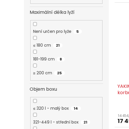
Maximální délka lyží
Není určen pro lyže
5
≤ 180 cm
21
181-199 cm
8
≥ 200 cm
25
YAKI
Objem boxu
korb
≤ 320 l - malý box
14
14 454
17 
321-449 l - střední box
21