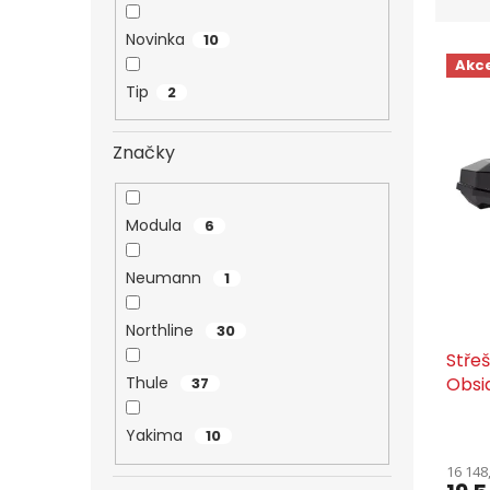
z
e
Novinka
10
V
n
Akc
ý
í
Tip
2
p
p
i
r
s
o
Značky
p
d
r
u
o
k
Modula
6
d
t
u
ů
Neumann
1
k
t
Northline
30
ů
Stře
Obsid
Thule
37
Yakima
10
16 148