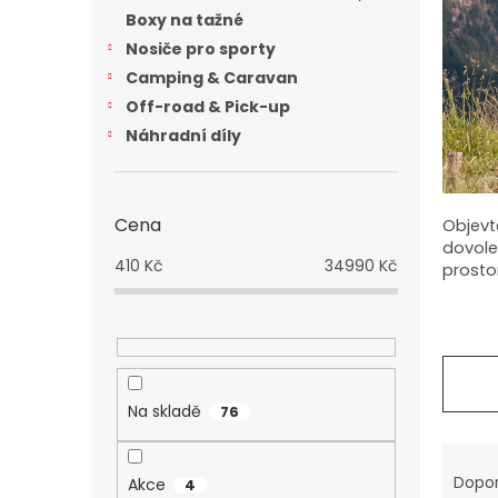
n
Boxy na tažné
e
Nosiče pro sporty
l
Camping & Caravan
Off-road & Pick-up
Náhradní díly
Cena
Objevt
dovole
410
Kč
34990
Kč
prosto
Na skladě
76
Ř
a
Dopo
Akce
4