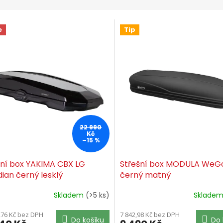
e
Tip
22 990
Kč
–15 %
šní box YAKIMA CBX LG
Střešní box MODULA WeG
ian černý lesklý
černý matný
Skladem
(>5 ks)
Sklade
,76 Kč bez DPH
7 842,98 Kč bez DPH
Do košíku
Do 