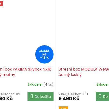
e
19 990
Kč
–15 %
šní box YAKIMA Skybox NX18
Střešní box MODULA WeG
ý matný
černý lesklý
Skladem
(4 ks)
Sklad
,32 Kč bez DPH
7 842,98 Kč bez DPH
Do košíku
Do 
990 Kč
9 490 Kč
Tip