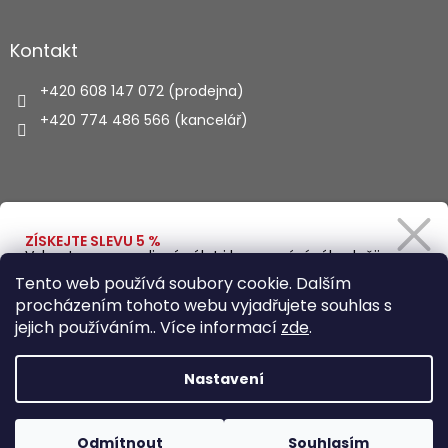
Kontakt
+420 608 147 072 (prodejna)
+420 774 486 566 (kancelář)
Vyhledávání
ZÍSKEJTE SLEVU 5 %
Vybavte se na rodinný výlet i kempování výhodněji.
Zadejte svůj e-mail a obratem Vám pošleme
HLEDAT
Tento web používá soubory cookie. Dalším
slevový kód.
procházením tohoto webu vyjadřujete souhlas s
jejich používáním.. Více informací
zde
.
Vytvořil Shoptet
Ano, chci se přihlásit
Nastavení
Zásady zpracování osobních údajů
Copyright 2026
Autohaus.cz
. Všechna práva vyhrazena.
Odmítnout
Souhlasím
Upravit nastavení cookies