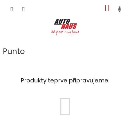
Přejít
NÁKUP
na
obsah
KOŠÍK
Punto
Produkty teprve připravujeme.