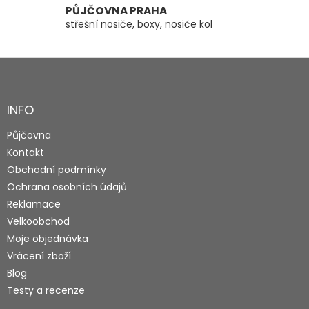
PŮJČOVNA PRAHA
střešní nosiče, boxy, nosiče kol
Z
á
p
a
INFO
t
Půjčovna
í
Kontakt
Obchodní podmínky
Ochrana osobních údajů
Reklamace
Velkoobchod
Moje objednávka
Vrácení zboží
Blog
Testy a recenze