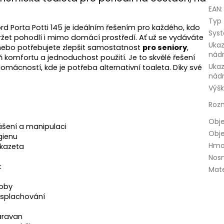
EAN
:
Typ 
rd Porta Potti 145 je ideálním řešením pro každého, kdo
Sys
udržet pohodlí i mimo domácí prostředí. Ať už se vydáváte
Ukaz
ebo potřebujete zlepšit samostatnost
pro seniory
,
nád
 komfortu a jednoduchost použití. Je to skvělé řešení
Ukaz
omácností, kde je potřeba alternativní toaleta. Díky své
nád
Výš
Roz
Obj
šení a manipulaci
Obj
gienu
Hmo
 kazeta
Nos
t
Mate
doby
 splachování
karavan