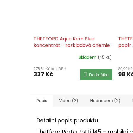
THETFORD Aqua Kem Blue
THETF
koncentrát - rozkladová chemie
papír 
do WC
WC
Skladem
(>5 ks)
278,51 Kč bez DPH
80,99 K
337 Kč
98 K
Do košíku
Popis
Videa (2)
Hodnocení (2)
Detailní popis produktu
Thetford Porta Potti 145 – mobilní