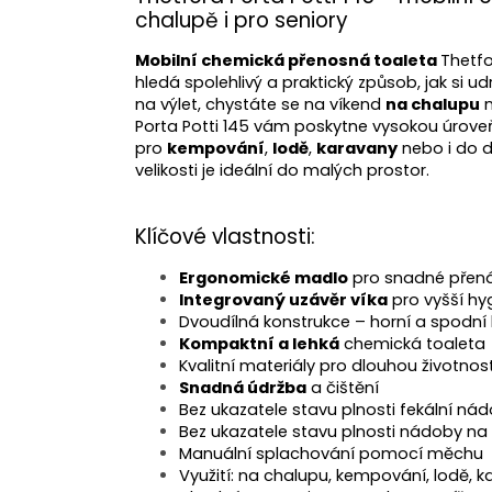
chalupě i pro seniory
Mobilní chemická přenosná toaleta
Thetfo
hledá spolehlivý a praktický způsob, jak si 
na výlet, chystáte se na víkend
na chalupu
n
Porta Potti 145 vám poskytne vysokou úroveň
pro
kempování
,
lodě
,
karavany
nebo i do d
velikosti je ideální do malých prostor.
Klíčové vlastnosti:
Ergonomické madlo
pro snadné přená
Integrovaný uzávěr víka
pro vyšší hy
Dvoudílná konstrukce – horní a spodní
Kompaktní a lehká
chemická toaleta
Kvalitní materiály pro dlouhou životnos
Snadná údržba
a čištění
Bez ukazatele stavu plnosti fekální ná
Bez ukazatele stavu plnosti nádoby na
Manuální splachování pomocí měchu
Využití: na chalupu, kempování, lodě, 