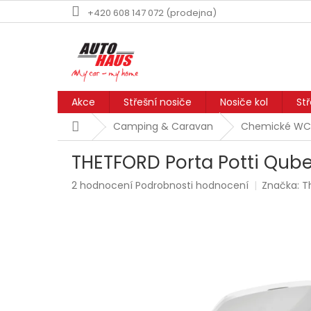
Přejít
+420 608 147 072 (prodejna)
na
obsah
Akce
Střešní nosiče
Nosiče kol
St
Domů
Camping & Caravan
Chemické WC
THETFORD Porta Potti Qub
Průměrné
2 hodnocení
Podrobnosti hodnocení
Značka:
T
hodnocení
produktu
je
5,0
z
5
hvězdiček.