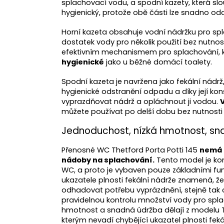
splachovací vodu, a spodní kazety, která slouž
hygienický, protože obě části lze snadno oddě
Horní kazeta obsahuje vodní nádržku pro spl
dostatek vody pro několik použití bez nutn
efektivním mechanismem pro splachování, kter
hygienické
jako u běžné domácí toalety.
Spodní kazeta je navržena jako fekální nádr
hygienické odstranění odpadu a díky její konst
vyprazdňovat nádrž a opláchnout ji vodou.
můžete používat po delší dobu bez nutnosti
Jednoduchost, nízká hmotnost, s
Přenosné WC Thetford Porta Potti 145
nemá u
nádoby na splachování.
Tento model je ko
WC, a proto je vybaven pouze základními fun
ukazatele plnosti fekální nádrže znamená, ž
odhadovat potřebu vyprázdnění, stejně tak 
pravidelnou kontrolu množství vody pro spl
hmotnost a snadná údržba dělají z modelu The
kterým nevadí chybějící ukazatel plnosti fek