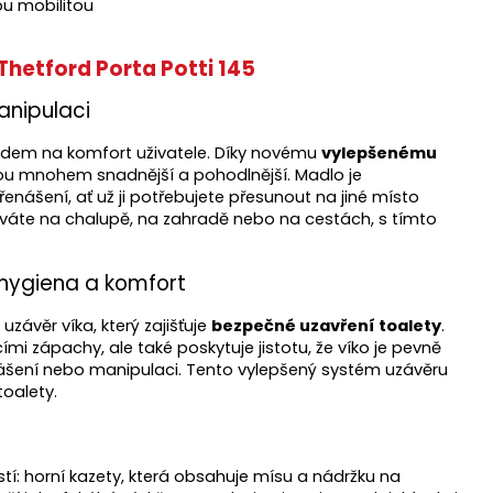
ou mobilitou
hetford Porta Potti 145
anipulaci
ledem na komfort uživatele. Díky novému
vylepšenému
ou mnohem snadnější a pohodlnější. Madlo je
enášení, ať už ji potřebujete přesunout na jiné místo
žíváte na chalupě, na zahradě nebo na cestách, s tímto
 hygiena a komfort
závěr víka, který zajišťuje
bezpečné uzavření toalety
.
i zápachy, ale také poskytuje jistotu, že víko je pevně
ášení nebo manipulaci. Tento vylepšený systém uzávěru
toalety.
e
stí: horní kazety, která obsahuje mísu a nádržku na