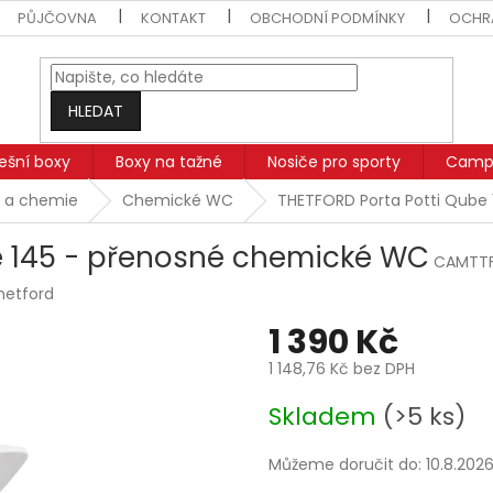
PŮJČOVNA
KONTAKT
OBCHODNÍ PODMÍNKY
OCHR
HLEDAT
řešní boxy
Boxy na tažné
Nosiče pro sporty
Campi
 a chemie
Chemické WC
THETFORD Porta Potti Qube
e 145 - přenosné chemické WC
CAMTT
hetford
1 390 Kč
1 148,76 Kč bez DPH
Měrná
Skladem
(>5 ks)
cena:
Můžeme doručit do:
10.8.202