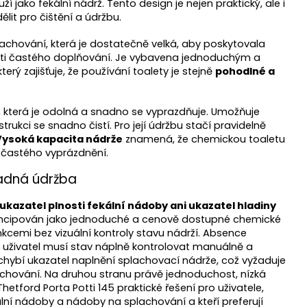
í jako fekální nádrž. Tento design je nejen praktický, ale i
lit pro čištění a údržbu.
achování, která je dostatečně velká, aby poskytovala
osti častého doplňování. Je vybavena jednoduchým a
ý zajišťuje, že používání toalety je stejně
pohodlné a
ž, která je odolná a snadno se vyprazdňuje. Umožňuje
rukci se snadno čistí. Pro její údržbu stačí pravidelně
Vysoká kapacita nádrže
znamená, že chemickou toaletu
 častého vyprázdnění.
nadná údržba
kazatel plnosti fekální nádoby ani ukazatel hladiny
ncipován jako jednoduché a cenově dostupné chemické
kcemi bez vizuální kontroly stavu nádrží. Absence
e uživatel musí stav náplně kontrolovat manuálně a
chybí ukazatel naplnění splachovací nádrže, což vyžaduje
achování. Na druhou stranu právě jednoduchost, nízká
tford Porta Potti 145 praktické řešení pro uživatele,
ální nádoby a nádoby na splachování a kteří preferují