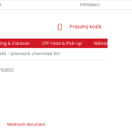
Přihlášení
ANA OSOBNÍCH ÚDAJŮ
REKLAMACE
VELKOOBCHOD
M
NÁKUPNÍ
Prázdný košík
KOŠÍK
ng & Caravan
Off-road & Pick-up
Náhradní díly
 145 - přenosné chemické WC
F92802
6
Možnosti doručení