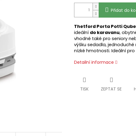
Přidat do ko
Thetford Porta Potti Qube
ideální
do karavanu
, obyt
vhodné také pro seniory neb
výšku sedadla, jednoduché 
nízké hmotnosti. Ideální pr
Detailní informace
TISK
ZEPTAT SE