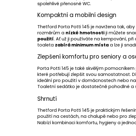
spolehlivé přenosné WC.
Kompaktní a mobilní design
Thetford Porta Potti 145 je navržena tak, ab
rozměrům a
nízké hmotnosti
ji můžete snad
použití
. Ať už ji používáte na kempování, p
toaleta
zabírá minimum místa
a lze ji sna
Zlepšení komfortu pro seniory a os
Porta Potti 145 je také skvělým pomocníkem
které potřebují zlepšit svou samostatnost.
ideální pro použití v domácnostech nebo na
Toaletní sedátko je dostatečně pohodlné a st
Shrnutí
Thetford Porta Potti 145 je praktickým řeše
použití na cestách, na chalupě nebo pro zle
Nabízí kombinaci komfortu, hygieny a jedno