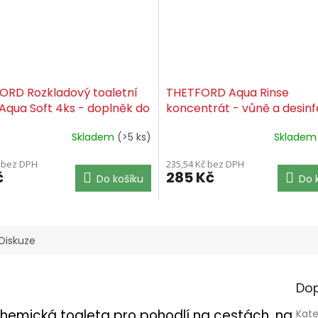
ORD Rozkladový toaletní
THETFORD Aqua Rinse
Aqua Soft 4ks - doplněk do
koncentrát - vůně a desin
do WC
Skladem
(>5 ks)
Sklade
č bez DPH
235,54 Kč bez DPH
č
285 Kč
Do košíku
Do 
Diskuze
Dop
 chemická toaleta pro pohodlí na cestách, na
Kate