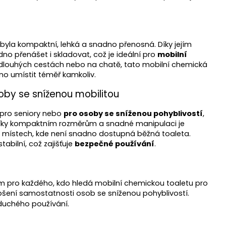
y byla kompaktní, lehká a snadno přenosná. Díky jejím
no přenášet i skladovat, což je ideální pro
mobilní
ři dlouhých cestách nebo na chatě, tato mobilní chemická
dno umístit téměř kamkoliv.
oby se sníženou mobilitou
 pro seniory nebo
pro osoby se sníženou pohyblivostí
,
 Díky kompaktním rozměrům a snadné manipulaci je
 místech, kde není snadno dostupná běžná toaleta.
abilní, což zajišťuje
bezpečné používání
.
ním pro každého, kdo hledá mobilní chemickou toaletu pro
pšení samostatnosti osob se sníženou pohyblivostí.
duchého používání.