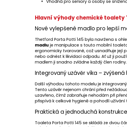
Vhodná pro seniory a osoby se snížen
Hlavní výhody chemické toalety T
Nové vylepšené madlo pro lepší m
Thetford Porta Potti 145 byla navržena s oh
madlu
je manipulace s touto mobilní toalet
ergonomicky tvarované, což usnadňuje její př
nebo odnést k likvidaci odpadu. Ať už ji pou
madlem ji snadno zvládne každý člen rodiny.
Integrovaný uzávěr víka – zvýšená
Další výhodou tohoto modelu je integrovaný u
Tento uzávěr nejenom chrání před nežádoucím
uzavřeno, čímž zabraňuje nehodám při přen
přispívá k celkové hygieně a pohodlí užívání 
Praktická a jednoduchá konstrukc
Toaleta Porta Potti 145 se skládá ze dvou čá