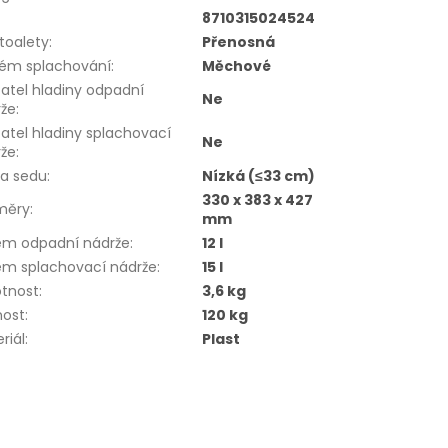
8710315024524
toalety
:
Přenosná
tém splachování
:
Měchové
atel hladiny odpadní
Ne
rže
:
atel hladiny splachovací
Ne
rže
:
ka sedu
:
Nízká (≤33 cm)
330 x 383 x 427
měry
:
mm
em odpadní nádrže
:
12 l
em splachovací nádrže
:
15 l
tnost
:
3,6 kg
nost
:
120 kg
riál
:
Plast