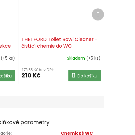
Další
produkt
THETFORD Toilet Bowl Cleaner -
fekce
čistící chemie do WC
m
(>5 ks)
Skladem
(>5 ks)
173,55 Kč bez DPH
210 Kč
košíku
Do košíku
lňkové parametry
gorie
:
Chemické WC