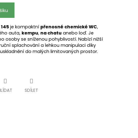
šíku
 145
je kompaktní
přenosné chemické WC
,
ného auta,
kempu
,
na chatu
anebo loď. Je
o osoby se sníženou pohyblivostí. Nabízí nižší
ruční splachování a lehkou manipulaci díky
o uskladnění do malých limitovaných prostor.
HLÍDAT
SDÍLET