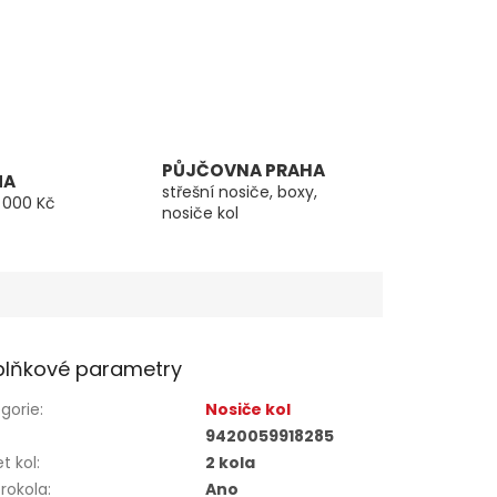
PŮJČOVNA PRAHA
MA
střešní nosiče, boxy,
 000 Kč
nosiče kol
lňkové parametry
gorie
:
Nosiče kol
9420059918285
t kol
:
2 kola
trokola
:
Ano