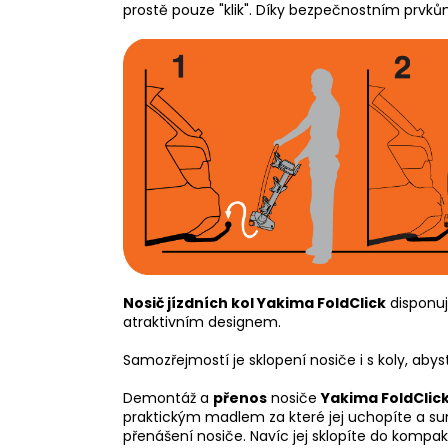
prostě pouze "klik". Díky bezpečnostním prvk
Nosič jízdních kol Yakima FoldClick
disponuj
atraktivním designem.
Samozřejmostí je sklopení nosiče i s koly, aby
Demontáž a
přenos
nosiče
Yakima FoldClic
praktickým madlem za které jej uchopíte a sun
přenášení nosiče. Navíc jej sklopíte do komp