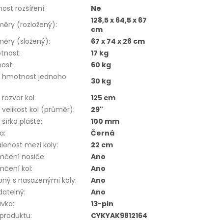
ost rozšíření
:
Ne
128,5 x 64,5 x 67
ěry (rozložený)
:
cm
ěry (složený)
:
67 x 74 x 28 cm
tnost
:
17 kg
nost
:
60 kg
. hmotnost jednoho
30 kg
:
 rozvor kol
:
125 cm
 velikost kol (průměr)
:
29"
 šířka pláště
:
100 mm
va
:
Černá
lenost mezi koly
:
22 cm
mčení nosiče
:
Ano
mčení kol
:
Ano
pný s nasazenými koly
:
Ano
datelný
:
Ano
uvka
:
13-pin
 produktu
:
CYKYAK9812164