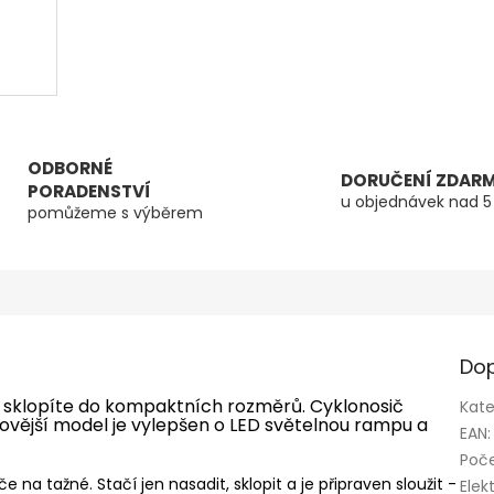
ODBORNÉ
DORUČENÍ ZDAR
PORADENSTVÍ
u objednávek nad 5
pomůžeme s výběrem
Dop
erý sklopíte do kompaktních rozměrů. Cyklonosič
Kate
ovější model je vylepšen o LED světelnou rampu a
EAN
:
Poče
a tažné. Stačí jen nasadit, sklopit a je připraven sloužit -
Elek