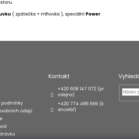
storu.
suvku
( zpátečka + mlhovka ), speciální
Power
Kontakt
Vyhled
+420 608 147 072 (pr
odejna)
 podmínky
+420 774 486 566 (k
ancelář)
osobních údajů
e
hod
ednávka