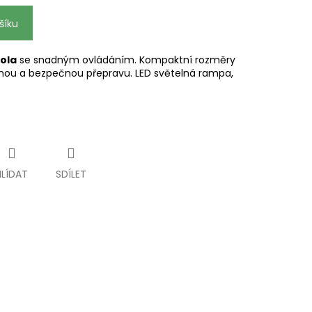
šíku
kola
se snadným ovládáním. Kompaktní rozměry
dlnou a bezpečnou přepravu. LED světelná rampa,
HLÍDAT
SDÍLET