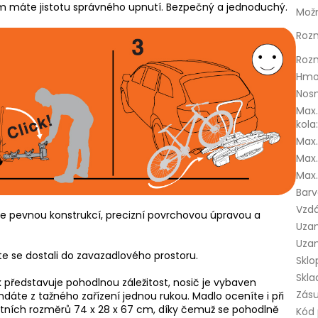
ům máte jistotu správného upnutí. Bezpečný a jednoduchý.
Možn
Rozm
Rozm
Hmo
Nos
Max
kola
Max.
Max.
Max.
Bar
Vzdá
e pevnou konstrukcí, precizní povrchovou úpravou a
Uza
Uza
ste se dostali do zavazadlového prostoru.
Sklo
Skla
k
představuje pohodlnou záležitost, nosič je vybaven
Zás
dáte z tažného zařízení jednou rukou. Madlo oceníte i při
aktních rozměrů 74 x 28 x 67 cm, díky čemuž se pohodlně
Kód