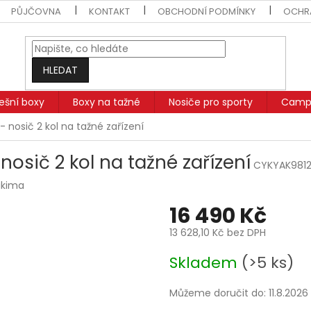
PŮJČOVNA
KONTAKT
OBCHODNÍ PODMÍNKY
OCHR
HLEDAT
řešní boxy
Boxy na tažné
Nosiče pro sporty
Campi
 nosič 2 kol na tažné zařízení
osič 2 kol na tažné zařízení
CYKYAK9812
akima
16 490 Kč
13 628,10 Kč bez DPH
Měrná
Skladem
(>5 ks)
cena:
Můžeme doručit do:
11.8.2026