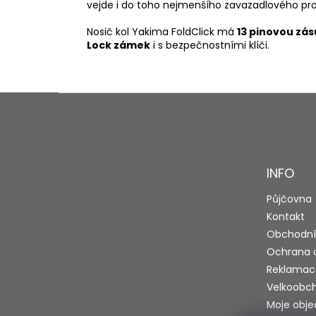
vejde i do toho nejmenšího zavazadlového pro
Nosič kol Yakima FoldClick má
13 pinovou zá
Lock zámek
i s bezpečnostními klíči.
Z
á
p
a
t
INFO
í
Půjčovna
Kontakt
Obchodní
Ochrana 
Reklamac
Velkoobc
Moje obj