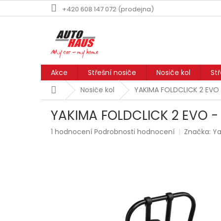
Přejít
+420 608 147 072 (prodejna)
na
obsah
Akce
Střešní nosiče
Nosiče kol
St
Domů
Nosiče kol
YAKIMA FOLDCLICK 2 EVO -
YAKIMA FOLDCLICK 2 EVO - n
Průměrné
1 hodnocení
Podrobnosti hodnocení
Značka:
Y
hodnocení
produktu
je
5,0
z
5
hvězdiček.