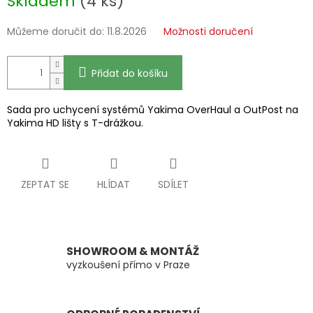
Skladem
(4 ks)
cena:
Můžeme doručit do:
11.8.2026
Možnosti doručení
Přidat do košíku
Sada pro uchycení systémů Yakima OverHaul a OutPost na
Yakima HD lišty s T-drážkou.
ZEPTAT SE
HLÍDAT
SDÍLET
SHOWROOM & MONTÁŽ
vyzkoušení přímo v Praze