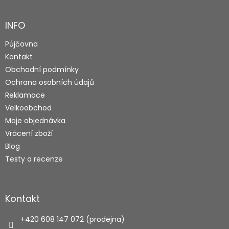
á
p
a
INFO
t
Půjčovna
í
Kontakt
Obchodní podmínky
Ochrana osobních údajů
Reklamace
Velkoobchod
Moje objednávka
Vrácení zboží
Blog
Testy a recenze
Kontakt
+420 608 147 072 (prodejna)