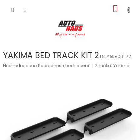
Přejít
NÁKUP
na
obsah
KOŠÍK
YAKIMA BED TRACK KIT 2
LNLYAK8001172
Průměrné
Neohodnoceno
Podrobnosti hodnocení
Značka:
Yakima
hodnocení
produktu
je
0,0
z
5
hvězdiček.