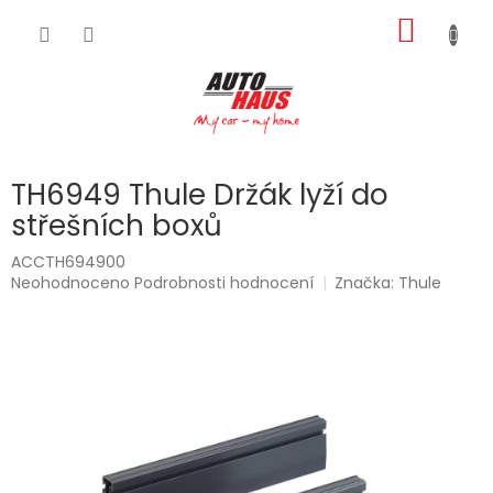
Přejít
NÁKUP
na
obsah
KOŠÍK
TH6949 Thule Držák lyží do
střešních boxů
ACCTH694900
Průměrné
Neohodnoceno
Podrobnosti hodnocení
Značka:
Thule
hodnocení
produktu
je
0,0
z
5
hvězdiček.