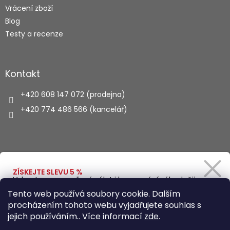
Vrácení zboží
Blog
Testy a recenze
Kontakt
+420 608 147 072 (prodejna)
+420 774 486 566 (kancelář)
Vyhledávání
ZÍSKEJTE SLEVU 5 %
Vybavte se na rodinný výlet i kempování výhodněji.
Zadejte svůj e-mail a obratem Vám pošleme
HLEDAT
Tento web používá soubory cookie. Dalším
slevový kód.
procházením tohoto webu vyjadřujete souhlas s
jejich používáním.. Více informací
zde
.