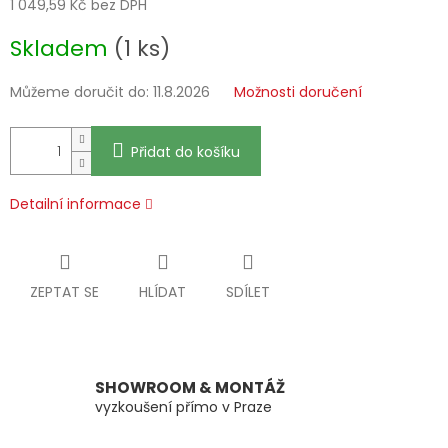
1 049,59 Kč bez DPH
Měrná
Skladem
(1 ks)
cena:
Můžeme doručit do:
11.8.2026
Možnosti doručení
Přidat do košíku
Detailní informace
ZEPTAT SE
HLÍDAT
SDÍLET
SHOWROOM & MONTÁŽ
vyzkoušení přímo v Praze