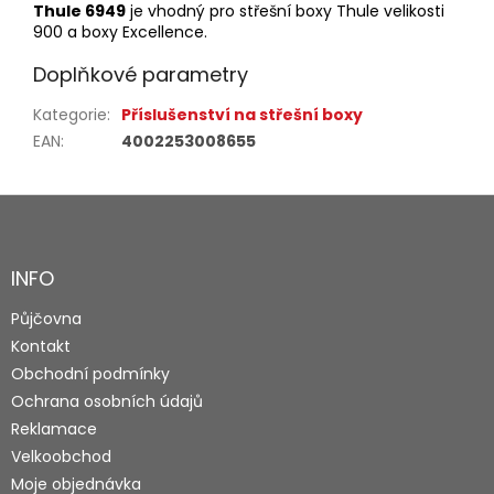
Thule 6949
je vhodný pro střešní boxy Thule velikosti
900 a boxy Excellence.
Doplňkové parametry
Kategorie
:
Příslušenství na střešní boxy
EAN
:
4002253008655
Z
á
p
a
INFO
t
Půjčovna
í
Kontakt
Obchodní podmínky
Ochrana osobních údajů
Reklamace
Velkoobchod
Moje objednávka