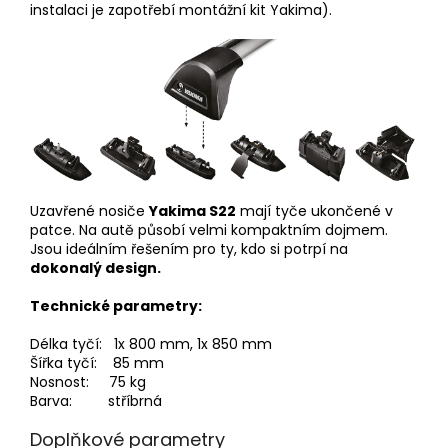
instalaci je zapotřebí montážní kit Yakima).
Uzavřené nosiče
Yakima S22
mají tyče ukončené v
patce. Na autě působí velmi kompaktním dojmem.
Jsou ideálním řešením pro ty, kdo si potrpí na
dokonalý design.
Technické parametry:
Délka tyčí
: 1x 800
mm, 1x 850 mm
Šířka tyčí
:
85 mm
Nosnost
:
75 kg
Barva
: stříbrná
Doplňkové parametry