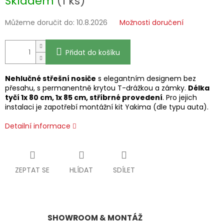
Skladem
(1 ks)
cena:
Můžeme doručit do:
10.8.2026
Možnosti doručení
Přidat do košíku
Nehlučné střešní nosiče
s elegantním designem bez
přesahu, s permanentně krytou T-drážkou a zámky.
Délka
tyčí 1x 80 cm, 1x 85 cm, stříbrné provedení
. Pro jejich
instalaci je zapotřebí montážní kit Yakima (dle typu auta).
Detailní informace
ZEPTAT SE
HLÍDAT
SDÍLET
SHOWROOM & MONTÁŽ