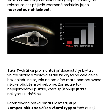
tvaru křídla
mají aerodynamický odpor snížený na
minimum což při jízdě znamená prakticky jejich
naprostou nehlučnost.
Také
T-drážka
pro montáž příslušenství je kryta z
vnitřní strany a zůstává
stále zakryta
po celé délce
bez ohledu na to, zda na nosičích máte namontováno
nějaké příslušenství nebo ne. Zamezuje tak
nepříjemnému pískání, které způsobuje jízda s
nekrytou T-drážkou.
Patentovaná patka
SmartFoot
zajišťuje
kompatibilitu nosičů se všemi typy
střech aut (k