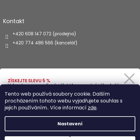
Kontakt
+420 608 147 072 (prodejna)
+420 774 486 566 (kancelář)
Vyhledávání
ZÍSKEJTE SLEVU 5 %
Vybavte se na rodinný výlet i kempování výhodněji.
Zadejte svůj e-mail a obratem Vám pošleme
HLEDAT
Tento web používá soubory cookie. Dalším
slevový kód.
procházením tohoto webu vyjadřujete souhlas s
jejich používáním.. Více informací
zde
.
Vytvořil Shoptet
Ano, chci se přihlásit
Nastavení
Zásady zpracování osobních údajů
Copyright 2026
Autohaus.cz
. Všechna práva vyhrazena.