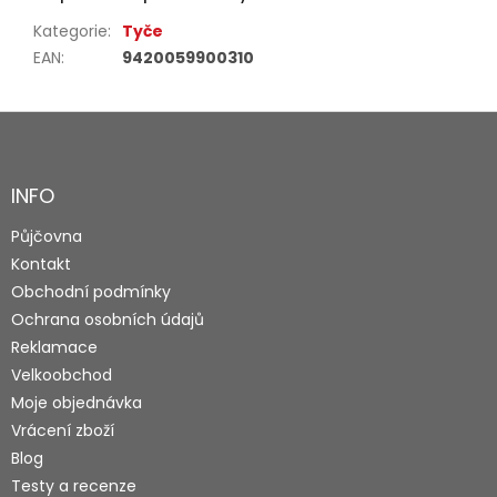
Kategorie
:
Tyče
EAN
:
9420059900310
Z
á
p
a
INFO
t
Půjčovna
í
Kontakt
Obchodní podmínky
Ochrana osobních údajů
Reklamace
Velkoobchod
Moje objednávka
Vrácení zboží
Blog
Testy a recenze