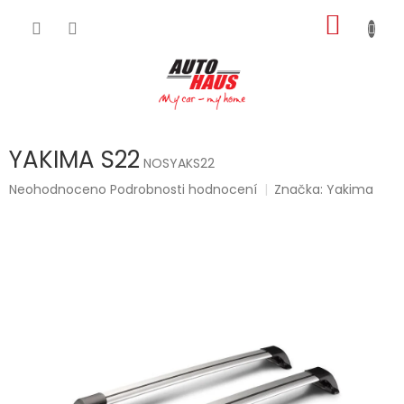
Přejít
NÁKUP
na
obsah
KOŠÍK
YAKIMA S22
NOSYAKS22
Průměrné
Neohodnoceno
Podrobnosti hodnocení
Značka:
Yakima
hodnocení
produktu
je
0,0
z
5
hvězdiček.