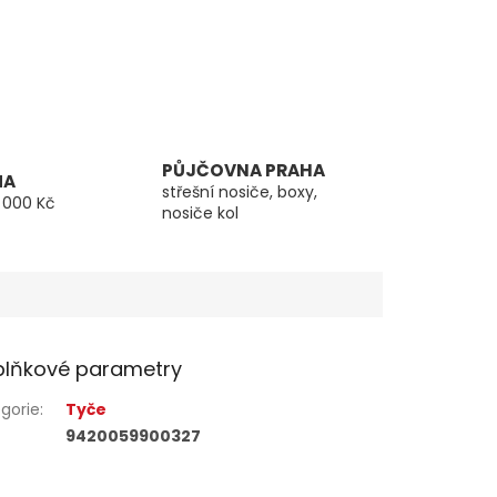
PŮJČOVNA PRAHA
MA
střešní nosiče, boxy,
 000 Kč
nosiče kol
lňkové parametry
gorie
:
Tyče
9420059900327