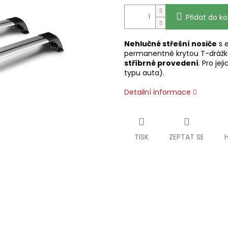
Přidat do ko
Nehlučné střešní nosiče
s 
permanentně krytou T-dráž
stříbrné provedení
. Pro je
typu auta).
Detailní informace
TISK
ZEPTAT SE