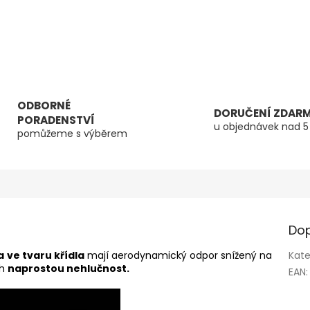
ODBORNÉ
DORUČENÍ ZDAR
PORADENSTVÍ
u objednávek nad 5
pomůžeme s výběrem
Dop
a
ve tvaru křídla
mají aerodynamický odpor snížený na
Kate
ch
naprostou nehlučnost.
EAN
: