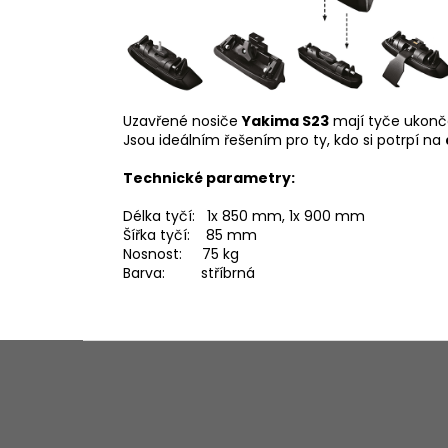
Uzavřené nosiče
Yakima S23
mají tyče ukonč
Jsou ideálním řešením pro ty, kdo si potrpí na
Technické parametry:
Délka tyčí
: 1x 850
mm, 1x 900 mm
Šířka tyčí
:
85 mm
Nosnost
:
75 kg
Barva
: stříbrná
Z
á
p
a
t