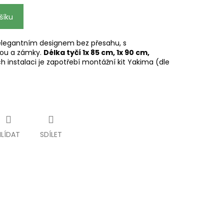
šíku
elegantním designem bez přesahu, s
kou a zámky.
Délka tyčí 1x 85 cm, 1x 90 cm,
jich instalaci je zapotřebí montážní kit Yakima (dle
HLÍDAT
SDÍLET