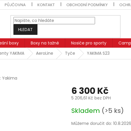
PŮJČOVNA
KONTAKT
OBCHODNÍ PODMÍNKY
OCHR
HLEDAT
řešní boxy
Boxy na tažné
Nosiče pro sporty
Campi
enty YAKIMA
AeroLine
Tyče
YAKIMA S23
:
Yakima
6 300 Kč
5 206,61 Kč bez DPH
Měrná
Skladem
(>5 ks)
cena:
Můžeme doručit do:
10.8.202