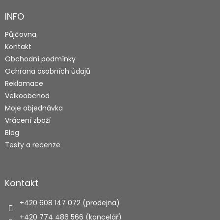
p
a
INFO
t
Půjčovna
í
Kontakt
Obchodní podmínky
Ochrana osobních údajů
Reklamace
Velkoobchod
Moje objednávka
Vrácení zboží
Blog
Testy a recenze
Kontakt
+420 608 147 072 (prodejna)
+420 774 486 566 (kancelář)