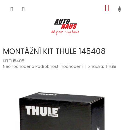
Přejít
NÁKUP
na
obsah
KOŠÍK
MONTÁŽNÍ KIT THULE 145408
KITTH5408
Průměrné
Neohodnoceno
Podrobnosti hodnocení
Značka:
Thule
hodnocení
produktu
je
0,0
z
5
hvězdiček.