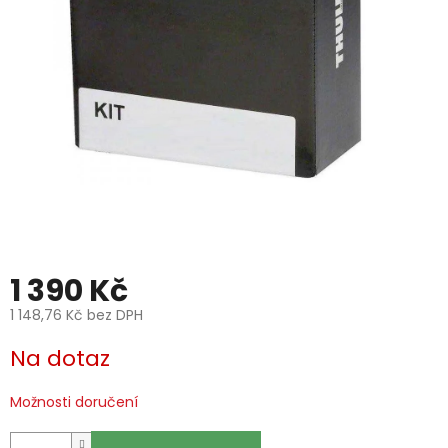
1 390 Kč
1 148,76 Kč bez DPH
Měrná
Na dotaz
cena:
Možnosti doručení