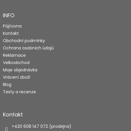
á
p
a
INFO
t
Půjčovna
í
Kontakt
Obchodní podmínky
Ochrana osobních údajů
Reklamace
Velkoobchod
Moje objednávka
Vrácení zboží
Blog
Testy a recenze
Kontakt
+420 608 147 072 (prodejna)