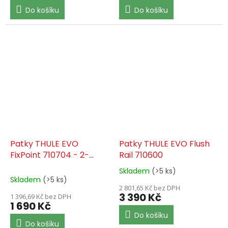
Do košíku
Do košíku
Patky THULE EVO
Patky THULE EVO Flush
FixPoint 710704 - 2-
Rail 710600
PACK
Skladem
(>5 ks)
Průměrné
Skladem
(>5 ks)
hodnocení
2 801,65 Kč bez DPH
produktu
3 390 Kč
1 396,69 Kč bez DPH
je
1 690 Kč
5,0
Do košíku
z
Do košíku