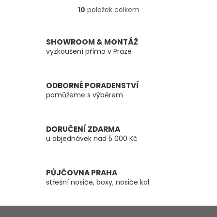
10
položek celkem
O
v
l
á
SHOWROOM & MONTÁŽ
d
vyzkoušení přímo v Praze
a
c
í
ODBORNÉ PORADENSTVÍ
p
pomůžeme s výběrem
r
v
k
y
DORUČENÍ ZDARMA
v
u objednávek nad 5 000 Kč
ý
p
i
s
PŮJČOVNA PRAHA
u
střešní nosiče, boxy, nosiče kol
Z