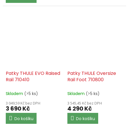
5
hvězdiček.
Patky THULE EVO Raised
Patky THULE Oversize
Rail 710410
Rail Foot 710800
Skladem
(>5 ks)
Skladem
(>5 ks)
3 049,59 Kč bez DPH
3 545,45 Kč bez DPH
3 690 Kč
4 290 Kč
Do košíku
Do košíku