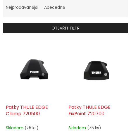
z
e
Nejprodávanější
Abecedně
n
í
p
OTEVŘÍT FILTR
r
o
V
d
ý
u
p
k
i
t
s
ů
p
r
o
d
u
k
Patky THULE EDGE
Patky THULE EDGE
t
Clamp 720500
FixPoint 720700
ů
Skladem
(>5 ks)
Skladem
(>5 ks)