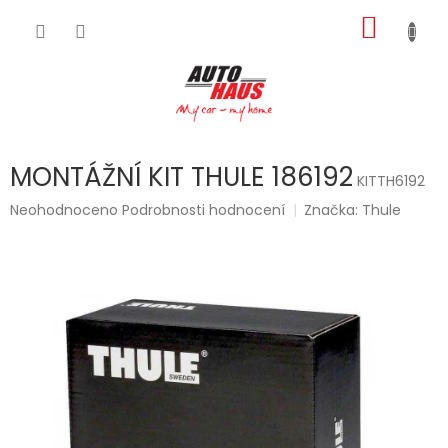
Přejít
NÁKUP
na
obsah
KOŠÍK
MONTÁŽNÍ KIT THULE 186192
KITTH6192
Průměrné
Neohodnoceno
Podrobnosti hodnocení
Značka:
Thule
hodnocení
produktu
je
0,0
z
5
hvězdiček.