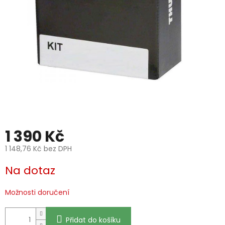
1 390 Kč
1 148,76 Kč bez DPH
Měrná
Na dotaz
cena:
Možnosti doručení
Přidat do košíku