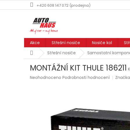
Přejít
+420 608 147 072 (prodejna)
na
obsah
Akce
Střešní nosiče
Nosiče kol
St
Domů
Střešní nosiče
Samostatní kompone
MONTÁŽNÍ KIT THULE 186211
K
Průměrné
Neohodnoceno
Podrobnosti hodnocení
Značka
hodnocení
produktu
je
0,0
z
5
hvězdiček.