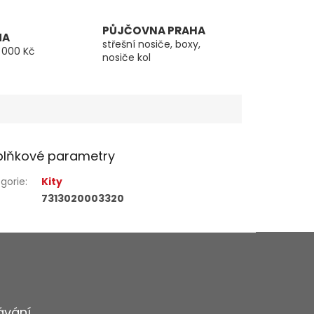
PŮJČOVNA PRAHA
MA
střešní nosiče, boxy,
 000 Kč
nosiče kol
lňkové parametry
gorie
:
Kity
7313020003320
ávání