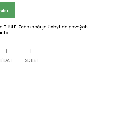
šíku
iče THULE. Zabezpečuje úchyt do pevných
uta.
HLÍDAT
SDÍLET