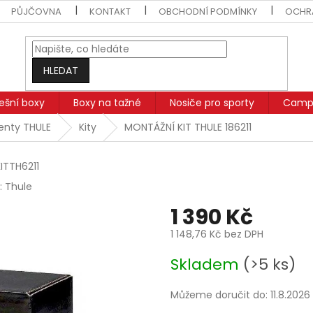
PŮJČOVNA
KONTAKT
OBCHODNÍ PODMÍNKY
OCHR
HLEDAT
řešní boxy
Boxy na tažné
Nosiče pro sporty
Campi
nty THULE
Kity
MONTÁŽNÍ KIT THULE 186211
ITTH6211
:
Thule
1 390 Kč
1 148,76 Kč bez DPH
Měrná
Skladem
(>5 ks)
cena:
Můžeme doručit do:
11.8.2026