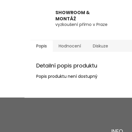
SHOWROOM &
MONTÁŽ
vyzkoušení přímo v Praze
Popis
Hodnocení
Diskuze
Detailní popis produktu
Popis produktu není dostupný
Z
á
p
a
t
INFO