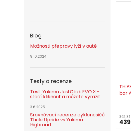
Blog
Možnosti přepravy lyží v autě
9.10.2024
Testy a recenze
TH 8
Test: Yakima JustClick EVO 3 -
bar 
stačí kliknout a můžete vyrazit
3.6.2025
Srovnávací recenze cyklonosičů
362,81
Thule Upride vs Yakima
439
Highroad