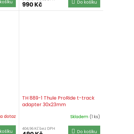
košíku
Do košíku
990 Kč
TH 889-1 Thule ProRide t-track
adapter 30x23mm
a dotaz
Skladem
(1 ks)
404,96 Kč bez DPH
košíku
Do košíku
490 Kč