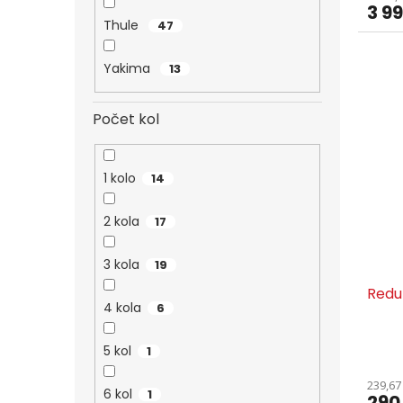
3 9
Thule
47
Yakima
13
Počet kol
1 kolo
14
2 kola
17
3 kola
19
Redu
4 kola
6
5 kol
1
239,67
6 kol
1
290