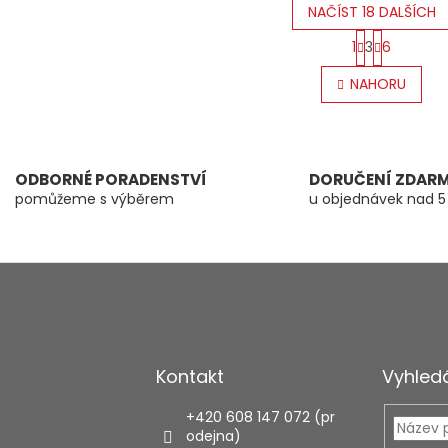
NAČÍST 18 DALŠÍCH
S
1
3
6
t
O
r
v
NAHORU
á
l
n
á
k
d
o
a
v
c
á
ODBORNÉ PORADENSTVÍ
DORUČENÍ ZDAR
í
n
pomůžeme s výběrem
u objednávek nad 5
p
í
r
v
k
y
v
ý
p
i
Kontakt
Vyhled
s
u
+420 608 147 072 (pr
odejna)