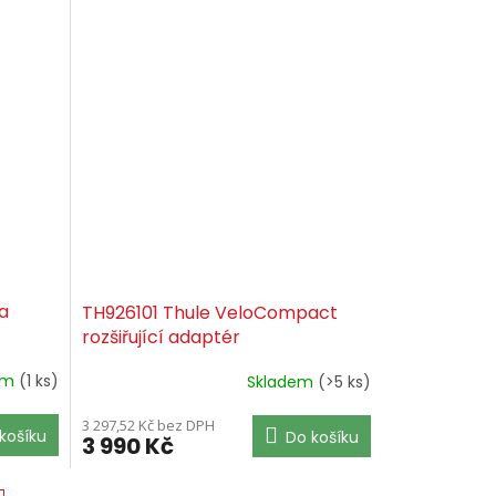
a
TH926101 Thule VeloCompact
rozšiřující adaptér
em
(1 ks)
Skladem
(>5 ks)
3 297,52 Kč bez DPH
košíku
Do košíku
3 990 Kč