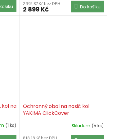
2 395,87 Kč bez DPH
košíku
Do košíku
2 899 Kč
 kol na
Ochranný obal na nosič kol
YAKIMA ClickCover
em
(1 ks)
Skladem
(5 ks)
818,18 Kč bez DPH