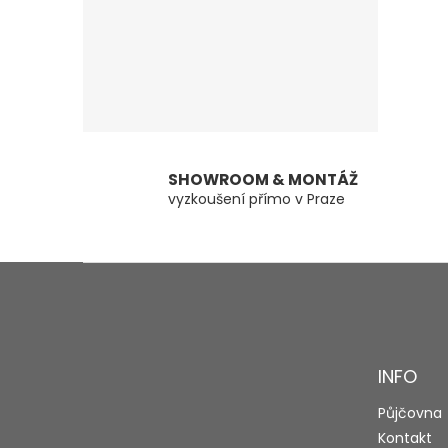
SHOWROOM & MONTÁŽ
vyzkoušení přímo v Praze
Z
á
p
a
t
INFO
í
Půjčovna
Kontakt