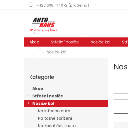
Přejít
+420 608 147 072 (prodejna)
na
obsah
Akce
Střešní nosiče
Nosiče kol
St
Domů
Nosiče kol
P
Nos
o
Přeskočit
s
Kategorie
kategorie
t
r
Akce
a
Střešní nosiče
n
Nosiče kol
n
í
Na střechu auta
p
Na tažné zařízení
a
Ř
Na zadní část auta