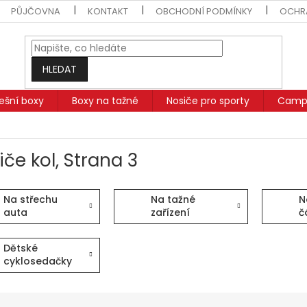
PŮJČOVNA
KONTAKT
OBCHODNÍ PODMÍNKY
OCHR
HLEDAT
řešní boxy
Boxy na tažné
Nosiče pro sporty
Campi
iče kol
, Strana 3
Na střechu
Na tažné
N
auta
zařízení
č
Dětské
cyklosedačky