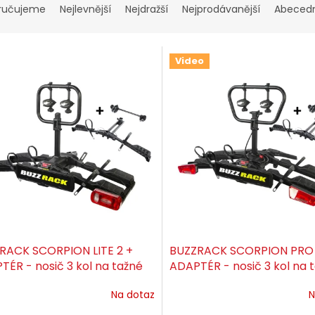
ručujeme
Nejlevnější
Nejdražší
Nejprodávanější
Abeced
Video
RACK SCORPION LITE 2 +
BUZZRACK SCORPION PRO 
TÉR - nosič 3 kol na tažné
ADAPTÉR - nosič 3 kol na 
ení
zařízení
Na dotaz
N