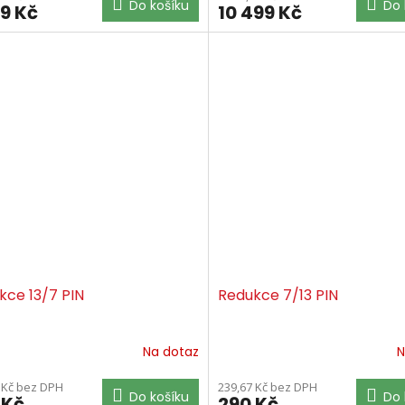
Do košíku
Do 
99 Kč
10 499 Kč
kce 13/7 PIN
Redukce 7/13 PIN
Na dotaz
N
 Kč bez DPH
239,67 Kč bez DPH
Do košíku
Do 
 Kč
290 Kč