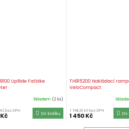
9100 UpRide Fatbike
TH915200 Nakládací ramp
ter
VeloCompact
Skladem
(2 ks)
Sklad
 Kč bez DPH
1 198,35 Kč bez DPH
Do košíku
Do 
 Kč
1 450 Kč