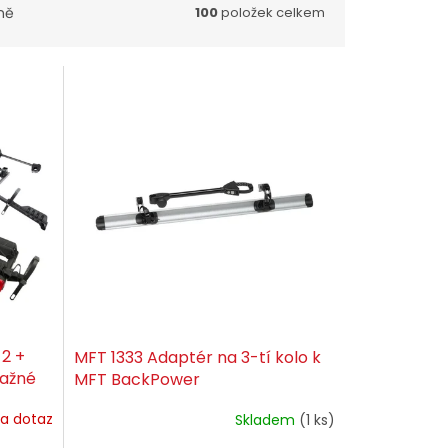
ně
100
položek celkem
2 +
MFT 1333 Adaptér na 3-tí kolo k
tažné
MFT BackPower
a dotaz
Skladem
(1 ks)