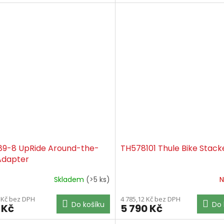
89-8 UpRide Around-the-
TH578101 Thule Bike Stack
Adapter
Skladem
(>5 ks)
N
 Kč bez DPH
4 785,12 Kč bez DPH
Do košíku
Do 
 Kč
5 790 Kč