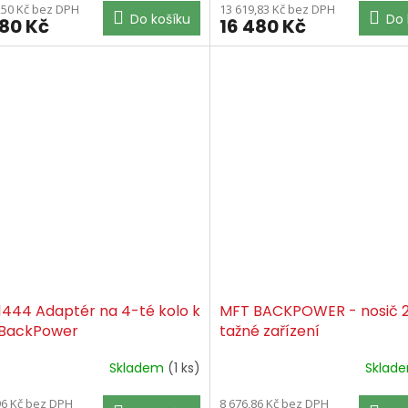
,50 Kč bez DPH
13 619,83 Kč bez DPH
Do košíku
Do 
480 Kč
16 480 Kč
1444 Adaptér na 4-té kolo k
MFT BACKPOWER - nosič 2
BackPower
tažné zařízení
Skladem
(1 ks)
Sklad
96 Kč bez DPH
8 676,86 Kč bez DPH