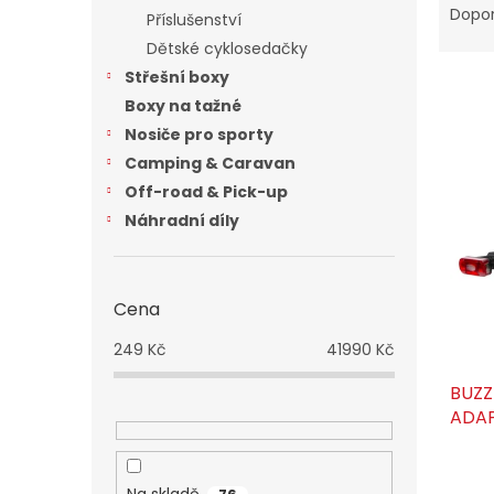
n
a
Dopo
Příslušenství
e
z
Dětské cyklosedačky
l
e
Střešní boxy
V
n
ý
í
Boxy na tažné
p
p
Nosiče pro sporty
i
r
Camping & Caravan
s
o
Off-road & Pick-up
p
d
Náhradní díly
r
u
o
k
d
t
u
ů
Cena
k
t
249
Kč
41990
Kč
ů
BUZZ
ADAP
zaříz