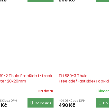
89-2 Thule FreeRide t-track
TH 889-3 Thule
ter 20x20mm
FreeRide/FastRide/TopRid
track adapter 30x23mm
Na dotaz
Sklad
 Kč bez DPH
404,96 Kč bez DPH
Do košíku
Do 
 Kč
490 Kč