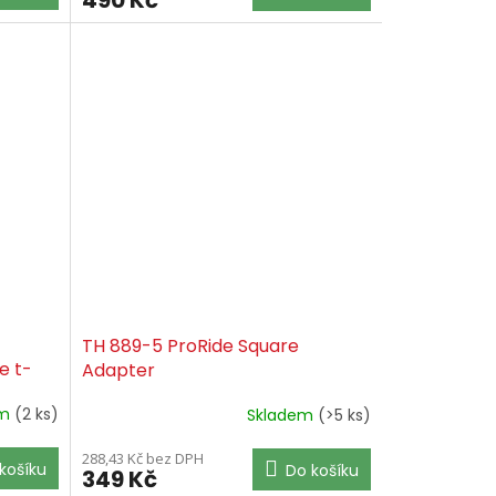
TH 889-5 ProRide Square
e t-
Adapter
em
(2 ks)
Skladem
(>5 ks)
288,43 Kč bez DPH
košíku
Do košíku
349 Kč