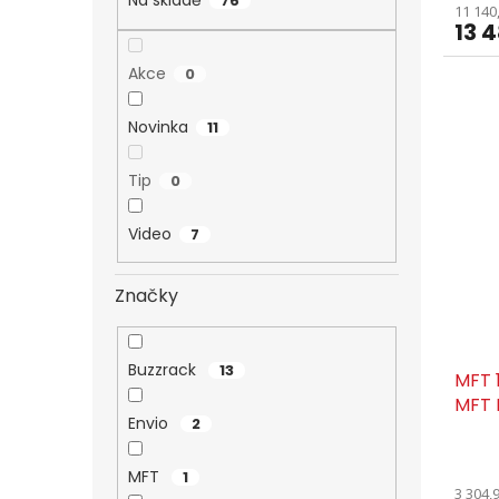
Na skladě
76
11 140
13 
Akce
0
Novinka
11
Tip
0
Video
7
Značky
Buzzrack
13
MFT 
MFT 
Envio
2
MFT
1
3 304,