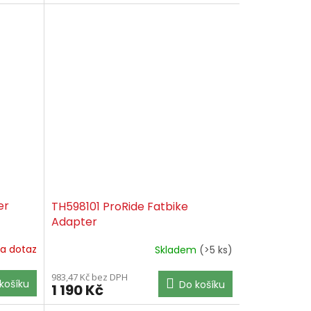
er
TH598101 ProRide Fatbike
Adapter
a dotaz
Skladem
(>5 ks)
983,47 Kč bez DPH
košíku
Do košíku
1 190 Kč