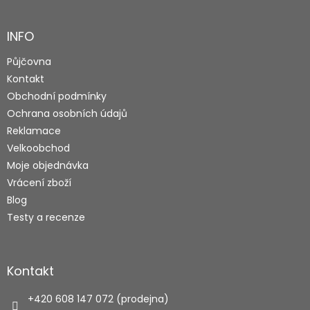
á
p
a
INFO
t
Půjčovna
í
Kontakt
Obchodní podmínky
Ochrana osobních údajů
Reklamace
Velkoobchod
Moje objednávka
Vrácení zboží
Blog
Testy a recenze
Kontakt
+420 608 147 072 (prodejna)