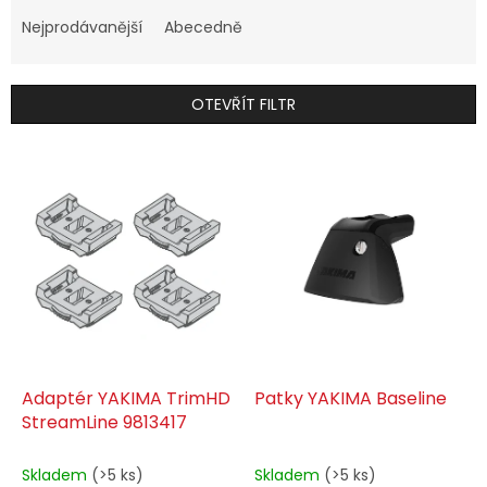
z
e
Nejprodávanější
Abecedně
n
í
p
OTEVŘÍT FILTR
r
o
V
d
ý
u
p
k
i
t
s
ů
p
r
o
d
u
k
Adaptér YAKIMA TrimHD
Patky YAKIMA Baseline
t
StreamLine 9813417
ů
Skladem
(>5 ks)
Skladem
(>5 ks)