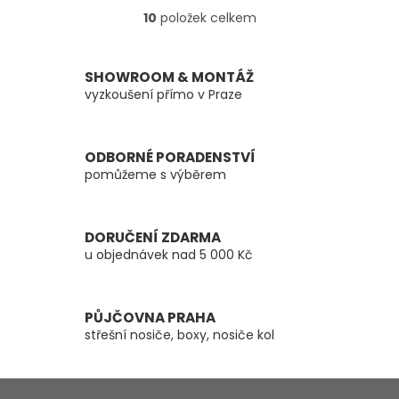
10
položek celkem
O
v
l
á
SHOWROOM & MONTÁŽ
d
vyzkoušení přímo v Praze
a
c
í
ODBORNÉ PORADENSTVÍ
p
pomůžeme s výběrem
r
v
k
y
DORUČENÍ ZDARMA
v
u objednávek nad 5 000 Kč
ý
p
i
s
PŮJČOVNA PRAHA
u
střešní nosiče, boxy, nosiče kol
Z