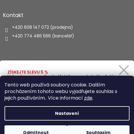
Kontakt
+420 608 147 072 (prodejna)
+420 774 486 566 (kancelář)
Vyhledávání
ZÍSKEJTE SLEVU 5 %
Vybavte se na rodinný výlet i kempování výhodněji.
Zadejte svůj e-mail a obratem Vám pošleme
HLEDAT
Tento web používá soubory cookie. Dalším
slevový kód.
procházením tohoto webu vyjadřujete souhlas s
jejich používáním.. Více informací
zde
.
Vytvořil Shoptet
Ano, chci se přihlásit
Nastavení
Zásady zpracování osobních údajů
Copyright 2026
Autohaus.cz
. Všechna práva vyhrazena.
Odmítnout
Souhlasím
Upravit nastavení cookies