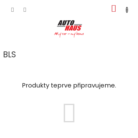
Přejít
NÁKUP
na
obsah
KOŠÍK
BLS
Produkty teprve připravujeme.