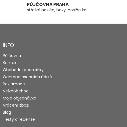
PŮJČOVNA PRAHA
střešní nosiče, boxy, nosiče kol
Z
á
p
a
INFO
t
Půjčovna
í
Kontakt
Obchodní podmínky
Ochrana osobních údajů
Reklamace
Velkoobchod
Moje objednávka
Vrácení zboží
Blog
Testy a recenze