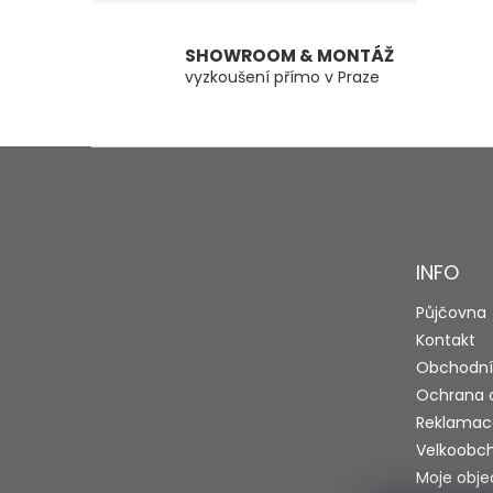
SHOWROOM & MONTÁŽ
vyzkoušení přímo v Praze
Z
á
p
a
t
INFO
í
Půjčovna
Kontakt
Obchodní
Ochrana 
Reklamac
Velkoobc
Moje obj