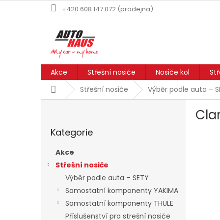
Přejít
+420 608 147 072 (prodejna)
na
obsah
Akce
Střešní nosiče
Nosiče kol
St
Domů
Střešní nosiče
Výběr podle auta – 
P
Cla
o
Přeskočit
s
Kategorie
kategorie
t
r
Akce
a
Střešní nosiče
n
Výběr podle auta – SETY
n
í
Samostatní komponenty YAKIMA
p
Samostatní komponenty THULE
a
Příslušenství pro strešní nosiče