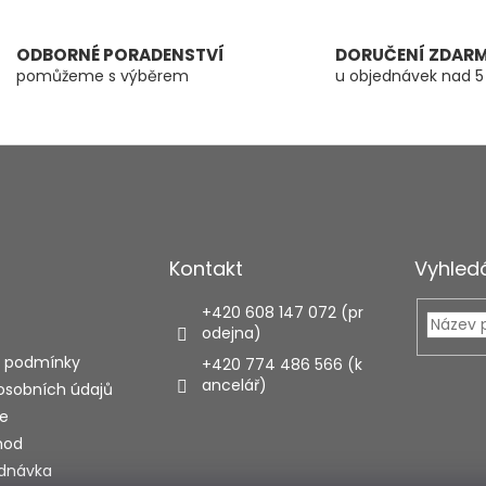
ODBORNÉ PORADENSTVÍ
DORUČENÍ ZDAR
pomůžeme s výběrem
u objednávek nad 5
Kontakt
Vyhled
+420 608 147 072 (pr
odejna)
 podmínky
+420 774 486 566 (k
ancelář)
osobních údajů
e
hod
ednávka