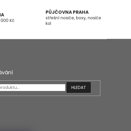
PŮJČOVNA PRAHA
MA
střešní nosiče, boxy, nosiče
 000 Kč
kol
ávání
HLEDAT