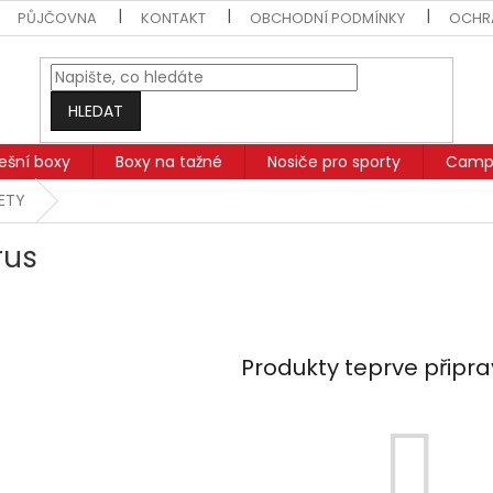
PŮJČOVNA
KONTAKT
OBCHODNÍ PODMÍNKY
OCHR
HLEDAT
řešní boxy
Boxy na tažné
Nosiče pro sporty
Campi
SETY
rus
Produkty teprve připr