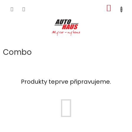
Přejít
NÁKUP
na
obsah
KOŠÍK
Combo
Produkty teprve připravujeme.