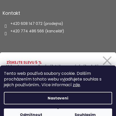
Kontakt
+420 608 147 072 (prodejna)
+420 774 486 566 (kancelář)
Vyhledávání
ZÍSKEJTE SLEVU 5 %
Vybavte se na rodinný výlet i kempování výhodněji.
Zadejte svůj e-mail a obratem Vám pošleme
HLEDAT
Tento web používá soubory cookie. Dalším
slevový kód.
procházením tohoto webu vyjadřujete souhlas s
jejich používáním.. Více informací
zde
.
Vytvořil Shoptet
Ano, chci se přihlásit
Nastavení
Zásady zpracování osobních údajů
Copyright 2026
Autohaus.cz
. Všechna práva vyhrazena.
Odmítnout
Souhlasím
Upravit nastavení cookies