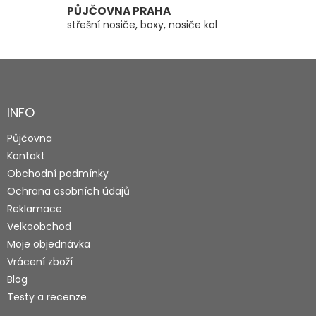
PŮJČOVNA PRAHA
střešní nosiče, boxy, nosiče kol
Z
á
p
a
INFO
t
Půjčovna
í
Kontakt
Obchodní podmínky
Ochrana osobních údajů
Reklamace
Velkoobchod
Moje objednávka
Vrácení zboží
Blog
Testy a recenze