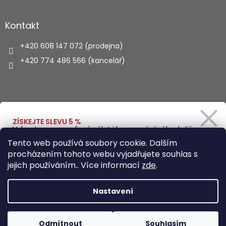
Kontakt
+420 608 147 072 (prodejna)
+420 774 486 566 (kancelář)
Vyhledávání
ZÍSKEJTE SLEVU 5 %
Vybavte se na rodinný výlet i kempování výhodněji.
Zadejte svůj e-mail a obratem Vám pošleme
HLEDAT
Tento web používá soubory cookie. Dalším
slevový kód.
procházením tohoto webu vyjadřujete souhlas s
jejich používáním.. Více informací
zde
.
Vytvořil Shoptet
Ano, chci se přihlásit
Nastavení
Zásady zpracování osobních údajů
Copyright 2026
Autohaus.cz
. Všechna práva vyhrazena.
Odmítnout
Souhlasím
Upravit nastavení cookies