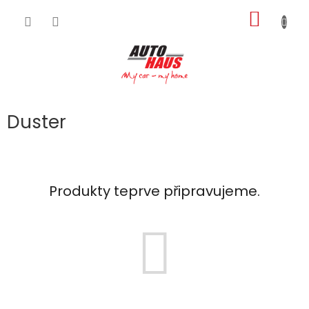
Přejít
NÁKUP
na
obsah
KOŠÍK
Duster
Produkty teprve připravujeme.