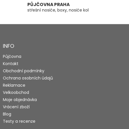
PŮJČOVNA PRAHA
střešní nosiče, boxy, nosiče kol
Z
á
p
a
INFO
t
Půjčovna
í
Kontakt
Obchodní podmínky
Ochrana osobních údajů
Reklamace
Velkoobchod
Moje objednávka
Vrácení zboží
Blog
Testy a recenze