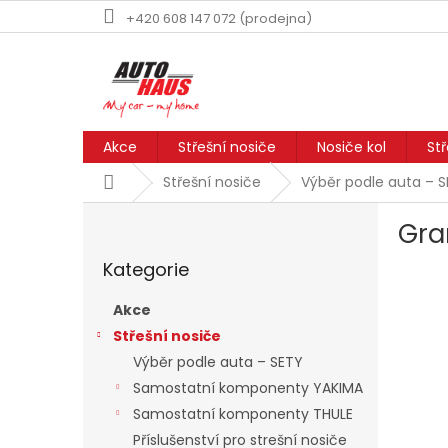
Přejít
+420 608 147 072 (prodejna)
na
obsah
Akce
Střešní nosiče
Nosiče kol
St
Domů
Střešní nosiče
Výběr podle auta – 
P
Gra
o
Přeskočit
s
Kategorie
kategorie
t
r
Akce
a
Střešní nosiče
n
Výběr podle auta – SETY
n
í
Samostatní komponenty YAKIMA
p
Samostatní komponenty THULE
a
Příslušenství pro strešní nosiče