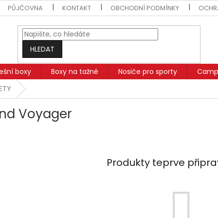
PŮJČOVNA
KONTAKT
OBCHODNÍ PODMÍNKY
OCHR
HLEDAT
řešní boxy
Boxy na tažné
Nosiče pro sporty
Campi
SETY
nd Voyager
Produkty teprve připr