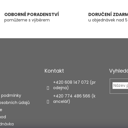
ODBORNÉ PORADENSTVÍ
DORUČENÍ ZDAR
pomůžeme s výběrem
u objednávek nad 5
Kontakt
Vyhled
+420 608 147 072 (pr
odejna)
 podmínky
+420 774 486 566 (k
ancelář)
osobních údajů
e
hod
ednávka