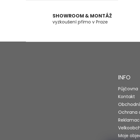
SHOWROOM & MONTÁŽ
vyzkoušení přímo v Praze
Z
á
p
a
t
INFO
í
Půjčovna
Kontakt
Obchodní
Ochrana 
Reklamac
Velkoobc
Moje obj