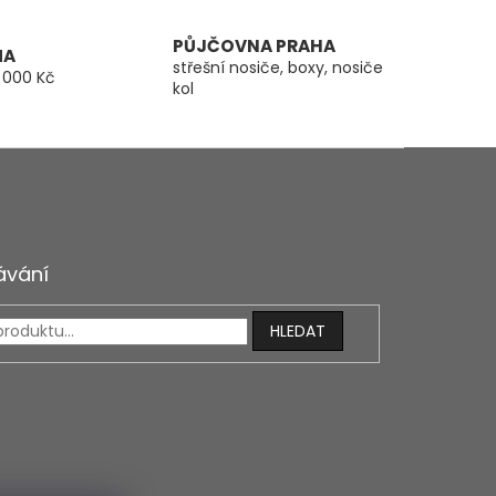
PŮJČOVNA PRAHA
MA
střešní nosiče, boxy, nosiče
 000 Kč
kol
ávání
HLEDAT