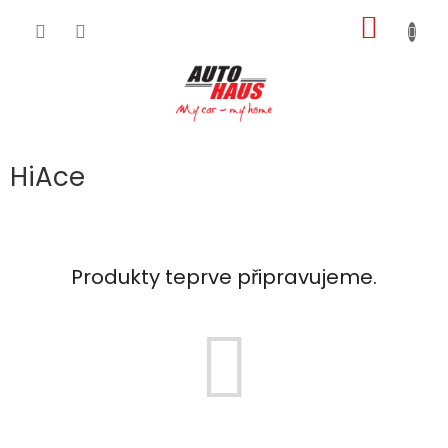
Přejít
NÁKUP
na
obsah
KOŠÍK
HiAce
Produkty teprve připravujeme.