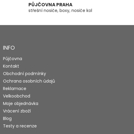
PŮJČOVNA PRAHA
střešní nosiče, boxy, nosiče kol
Z
á
p
a
INFO
t
Půjčovna
í
Kontakt
Obchodní podmínky
Ochrana osobních údajů
Reklamace
Velkoobchod
Moje objednávka
Vrácení zboží
Blog
Testy a recenze