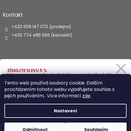
Kontakt
+420 608 147 072 (prodejna)
+420 774 486 566 (kancelář)
Vyhledávání
ZÍSKEJTE SLEVU 5 %
Vybavte se na rodinný výlet i kempování výhodněji.
Zadejte svůj e-mail a obratem vám pošleme
HLEDAT
Tento web používá soubory cookie. Dalším
slevový kód.
procházením tohoto webu vyjadřujete souhlas s
jejich používáním.. Více informací
zde
.
Vytvořil Shoptet
Ano, chci se přihlásit
Nastavení
Zásady zpracování osobních údajů
Copyright 2026
Autohaus.cz
. Všechna práva vyhrazena.
Odmítnout
Souhlasím
Upravit nastavení cookies