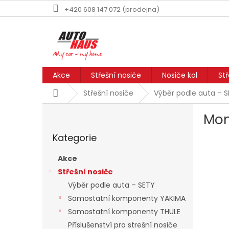
Přejít
+420 608 147 072 (prodejna)
na
obsah
Akce
Střešní nosiče
Nosiče kol
St
Domů
Střešní nosiče
Výběr podle auta – 
P
Mon
o
Přeskočit
s
Kategorie
kategorie
t
r
Akce
a
Střešní nosiče
n
Výběr podle auta – SETY
n
í
Samostatní komponenty YAKIMA
p
Samostatní komponenty THULE
a
Příslušenství pro strešní nosiče