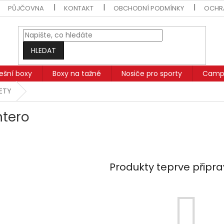
PŮJČOVNA
KONTAKT
OBCHODNÍ PODMÍNKY
OCHR
HLEDAT
řešní boxy
Boxy na tažné
Nosiče pro sporty
Campi
SETY
tero
Produkty teprve připr