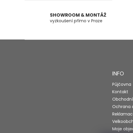
SHOWROOM & MONTÁŽ
vyzkoušení přímo v Praze
Z
á
p
a
t
INFO
í
Půjčovna
Kontakt
Obchodní
Ochrana 
Reklamac
Velkoobc
Moje obj