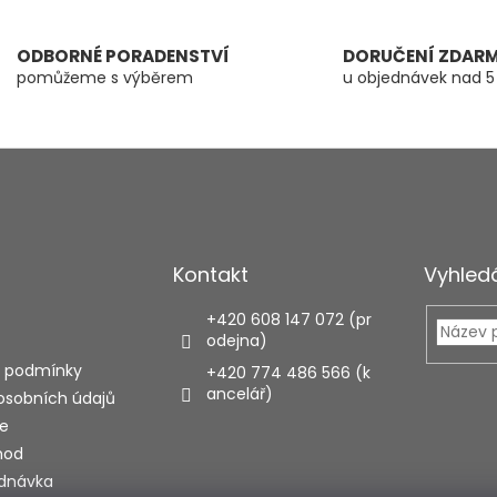
ODBORNÉ PORADENSTVÍ
DORUČENÍ ZDAR
pomůžeme s výběrem
u objednávek nad 5
Kontakt
Vyhled
+420 608 147 072 (pr
odejna)
 podmínky
+420 774 486 566 (k
ancelář)
osobních údajů
e
hod
ednávka