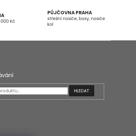
PŮJČOVNA PRAHA
MA
střešní nosiče, boxy, nosiče
 000 Kč
kol
ávání
HLEDAT