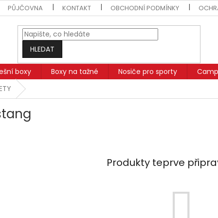
PŮJČOVNA
KONTAKT
OBCHODNÍ PODMÍNKY
OCHR
HLEDAT
řešní boxy
Boxy na tažné
Nosiče pro sporty
Campi
SETY
tang
Produkty teprve připr