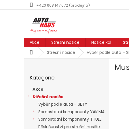
Přejít
+420 608 147 072 (prodejna)
na
obsah
Akce
Střešní nosiče
Nosiče kol
St
Domů
Střešní nosiče
Výběr podle auta – 
P
Mus
o
Přeskočit
s
Kategorie
kategorie
t
r
Akce
a
Střešní nosiče
n
Výběr podle auta – SETY
n
í
Samostatní komponenty YAKIMA
p
Samostatní komponenty THULE
a
Příslušenství pro strešní nosiče