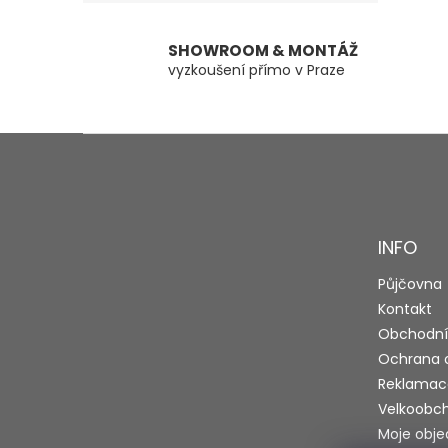
SHOWROOM & MONTÁŽ
vyzkoušení přímo v Praze
Z
á
p
a
t
INFO
í
Půjčovna
Kontakt
Obchodní
Ochrana 
Reklamac
Velkoobc
Moje obj