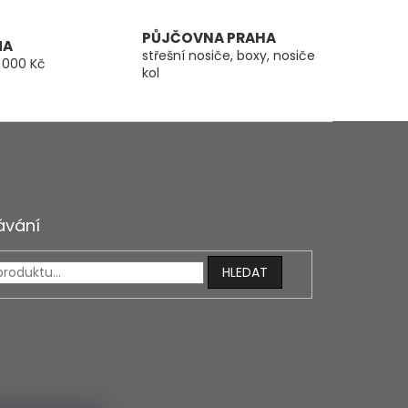
PŮJČOVNA PRAHA
MA
střešní nosiče, boxy, nosiče
 000 Kč
kol
ávání
HLEDAT