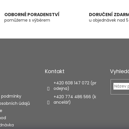
ODBORNÉ PORADENSTVÍ
DORUČENÍ ZDAR
pomůžeme s výběrem
u objednávek nad 5
Kontakt
Vyhled
+420 608 147 072 (pr
odejna)
 podmínky
+420 774 486 566 (k
ancelář)
osobních údajů
e
hod
ednávka