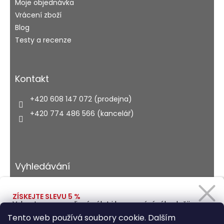
Moje objednávka
Vrácení zboží
Blog
Testy a recenze
Kontakt
+420 608 147 072 (prodejna)
+420 774 486 566 (kancelář)
Vyhledávání
ZÍSKEJTE SLEVU 5 %
Vybavte se na rodinný výlet i kempování výhodněji.
HLEDAT
Zadejte svůj e-mail a obratem Vám pošleme
Tento web používá soubory cookie. Dalším
slevový kód.