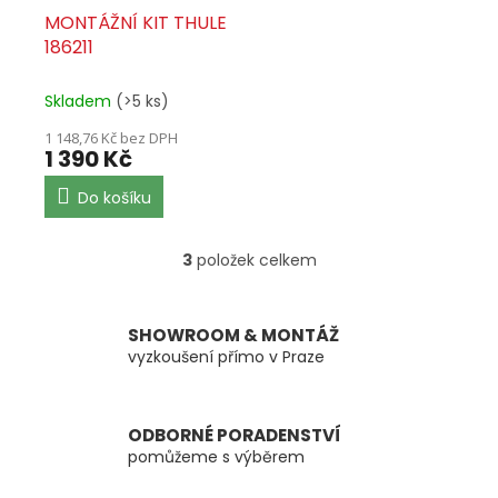
MONTÁŽNÍ KIT THULE
186211
Skladem
(>5 ks)
1 148,76 Kč bez DPH
1 390 Kč
Do košíku
3
položek celkem
O
v
l
á
SHOWROOM & MONTÁŽ
d
vyzkoušení přímo v Praze
a
c
í
ODBORNÉ PORADENSTVÍ
p
pomůžeme s výběrem
r
v