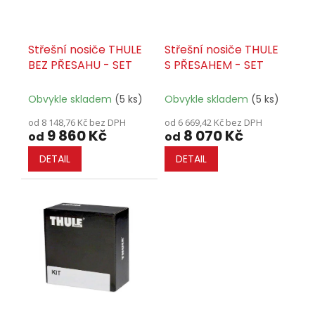
o
d
u
Střešní nosiče THULE
Střešní nosiče THULE
k
BEZ PŘESAHU - SET
S PŘESAHEM - SET
t
ů
Obvykle skladem
(5 ks)
Obvykle skladem
(5 ks)
od 8 148,76 Kč bez DPH
od 6 669,42 Kč bez DPH
9 860 Kč
8 070 Kč
od
od
DETAIL
DETAIL