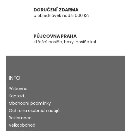
k
y
DORUČENÍ ZDARMA
v
u objednávek nad 5 000 Kč
ý
p
i
s
PŮJČOVNA PRAHA
u
střešní nosiče, boxy, nosiče kol
Z
á
p
a
INFO
t
Půjčovna
í
Kontakt
Obchodní podmínky
Ochrana osobních údajů
Reklamace
Velkoobchod