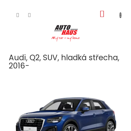
NÁKUPNÍ
Přejít
na
KOŠÍK
obsah
Audi, Q2, SUV, hladká střecha,
2016-