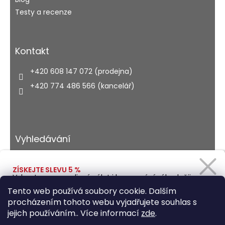
Testy a recenze
Kontakt
+420 608 147 072 (prodejna)
+420 774 486 566 (kancelář)
Vyhledávání
ZÍSKEJTE SLEVU 5 %
Vybavte se na rodinný výlet i kempování výhodněji.
HLEDAT
Zadejte svůj e-mail a obratem Vám pošleme
Tento web používá soubory cookie. Dalším
slevový kód.
procházením tohoto webu vyjadřujete souhlas s
jejich používáním.. Více informací
zde
.
Vytvořil Shoptet