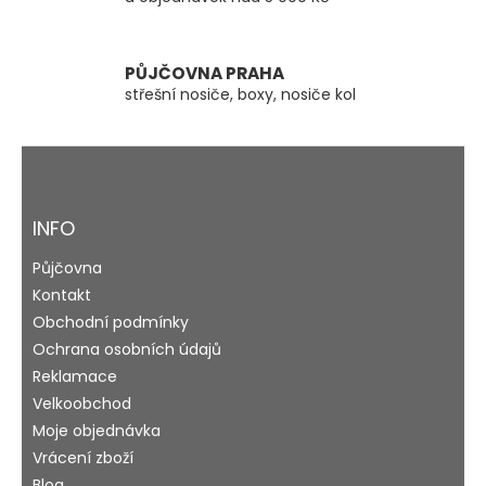
ý
p
i
s
PŮJČOVNA PRAHA
u
střešní nosiče, boxy, nosiče kol
Z
á
p
a
INFO
t
Půjčovna
í
Kontakt
Obchodní podmínky
Ochrana osobních údajů
Reklamace
Velkoobchod
Moje objednávka
Vrácení zboží
Blog