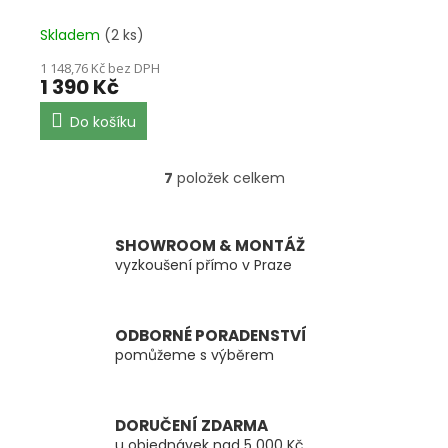
Skladem
(2 ks)
1 148,76 Kč bez DPH
1 390 Kč
Do košíku
7
položek celkem
O
v
l
á
SHOWROOM & MONTÁŽ
d
vyzkoušení přímo v Praze
a
c
í
ODBORNÉ PORADENSTVÍ
p
pomůžeme s výběrem
r
v
k
y
DORUČENÍ ZDARMA
v
u objednávek nad 5 000 Kč