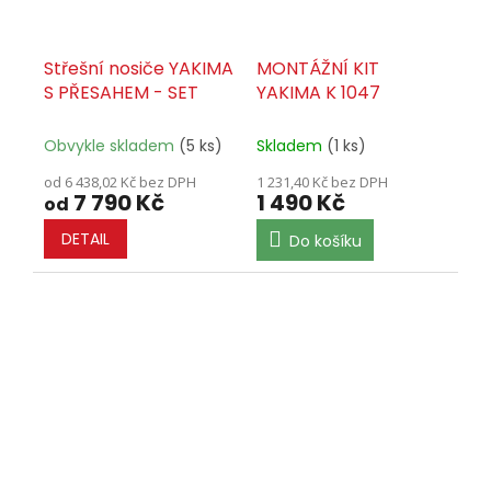
Střešní nosiče YAKIMA
MONTÁŽNÍ KIT
S PŘESAHEM - SET
YAKIMA K 1047
Obvykle skladem
(5 ks)
Skladem
(1 ks)
od 6 438,02 Kč bez DPH
1 231,40 Kč bez DPH
7 790 Kč
1 490 Kč
od
DETAIL
Do košíku