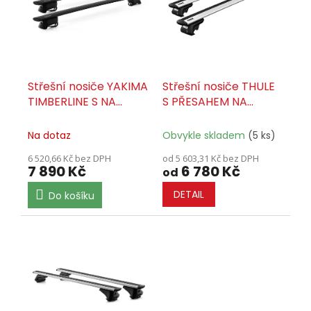
t
s
ů
p
r
o
d
u
Střešní nosiče YAKIMA
Střešní nosiče THULE
k
TIMBERLINE S NA
S PŘESAHEM NA
t
PODÉLNÍKY - SET
PODÉLNÍKY - SET
ů
Na dotaz
Obvykle skladem
(5 ks)
6 520,66 Kč bez DPH
od 5 603,31 Kč bez DPH
7 890 Kč
6 780 Kč
od
DETAIL
Do košíku