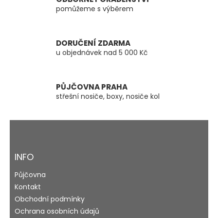
p
pomůžeme s výběrem
r
v
k
y
DORUČENÍ ZDARMA
v
u objednávek nad 5 000 Kč
ý
p
i
s
PŮJČOVNA PRAHA
u
střešní nosiče, boxy, nosiče kol
Z
á
p
a
INFO
t
Půjčovna
í
Kontakt
Obchodní podmínky
Ochrana osobních údajů