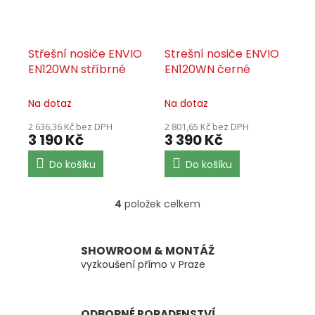
Střešní nosiče ENVIO
Strešní nosiče ENVIO
EN120WN stříbrné
EN120WN černé
Na dotaz
Na dotaz
2 636,36 Kč bez DPH
2 801,65 Kč bez DPH
3 190 Kč
3 390 Kč
Do košíku
Do košíku
4
položek celkem
O
v
l
á
SHOWROOM & MONTÁŽ
d
vyzkoušení přímo v Praze
a
c
í
ODBORNÉ PORADENSTVÍ