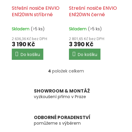
Střešní nosiče ENVIO
Strešní nosiče ENVIO
EN120WN stříbrné
EN120WN černé
Skladem
(>5 ks)
Skladem
(>5 ks)
2 636,36 Kč bez DPH
2 801,65 Kč bez DPH
3 190 Kč
3 390 Kč
Do košíku
Do košíku
4
položek celkem
O
v
l
á
SHOWROOM & MONTÁŽ
d
vyzkoušení přímo v Praze
a
c
í
ODBORNÉ PORADENSTVÍ
p
pomůžeme s výběrem
r
v