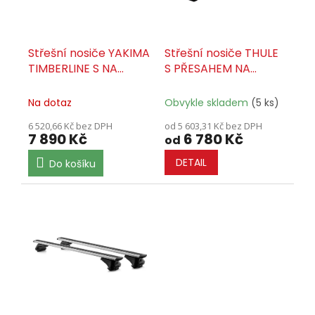
r
o
d
u
Střešní nosiče YAKIMA
Střešní nosiče THULE
k
TIMBERLINE S NA
S PŘESAHEM NA
t
PODÉLNÍKY - SET
PODÉLNÍKY - SET
ů
Na dotaz
Obvykle skladem
(5 ks)
6 520,66 Kč bez DPH
od 5 603,31 Kč bez DPH
7 890 Kč
6 780 Kč
od
DETAIL
Do košíku