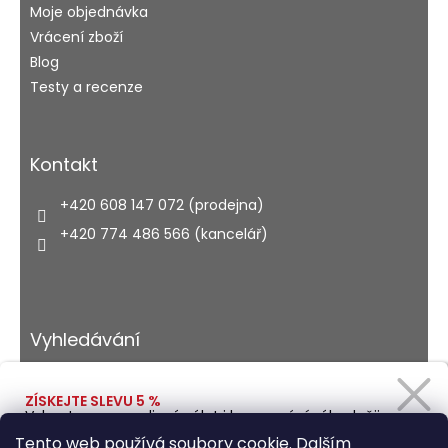
Moje objednávka
Vrácení zboží
Blog
Testy a recenze
Kontakt
+420 608 147 072 (prodejna)
+420 774 486 566 (kancelář)
Vyhledávání
ZÍSKEJTE SLEVU 5 %
Vybavte se na rodinný výlet i kempování výhodněji.
HLEDAT
Zadejte svůj e-mail a obratem Vám pošleme
Tento web používá soubory cookie. Dalším
slevový kód.