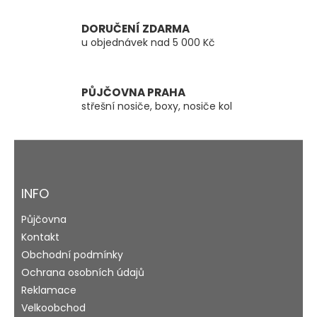
k
y
DORUČENÍ ZDARMA
v
u objednávek nad 5 000 Kč
ý
p
i
s
PŮJČOVNA PRAHA
u
střešní nosiče, boxy, nosiče kol
Z
á
p
a
INFO
t
Půjčovna
í
Kontakt
Obchodní podmínky
Ochrana osobních údajů
Reklamace
Velkoobchod