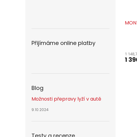
MONT
Přijímáme online platby
1 148,
1 39
Blog
Možnosti přepravy lyží v autě
9.10.2024
Testy a recenze