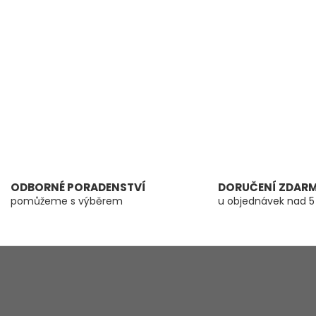
k
y
v
ý
p
i
s
u
ODBORNÉ PORADENSTVÍ
DORUČENÍ ZDAR
pomůžeme s výběrem
u objednávek nad 5