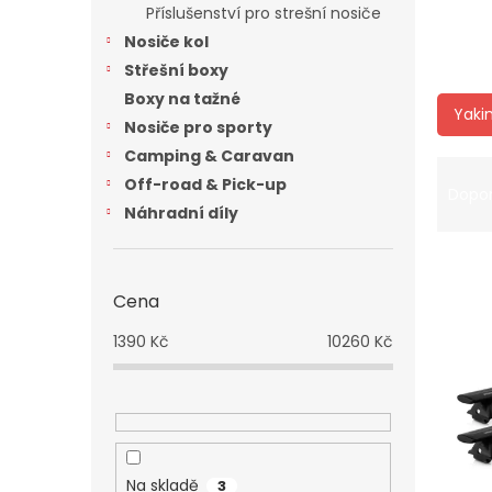
a
Příslušenství pro strešní nosiče
n
Nosiče kol
e
Střešní boxy
l
Boxy na tažné
Yaki
Nosiče pro sporty
Camping & Caravan
Ř
Off-road & Pick-up
a
Dopo
z
Náhradní díly
e
V
n
ý
í
Cena
p
p
i
r
1390
Kč
10260
Kč
s
o
p
d
r
u
o
k
d
t
u
ů
Na skladě
3