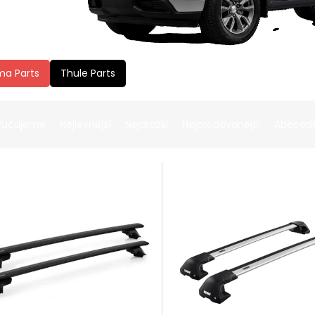
ma Parts
Thule Parts
ručujeme
Nejlevnější
Nejdražší
Nejprodávanější
Abeced