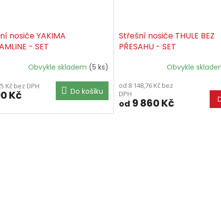
šní nosiče YAKIMA
Střešní nosiče THULE BEZ
AMLINE - SET
PŘESAHU - SET
Obvykle skladem
(5 ks)
Obvykle sklad
od 8 148,76 Kč bez
75 Kč bez DPH
Do košíku
90 Kč
DPH
9 860 Kč
od