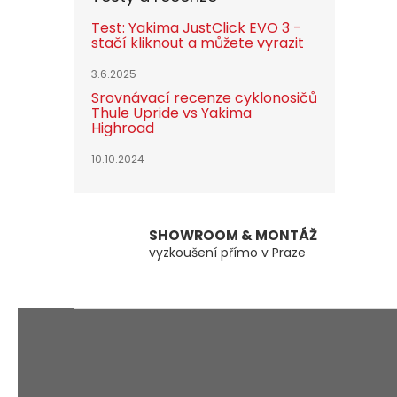
Test: Yakima JustClick EVO 3 -
stačí kliknout a můžete vyrazit
3.6.2025
Srovnávací recenze cyklonosičů
Thule Upride vs Yakima
Highroad
10.10.2024
SHOWROOM & MONTÁŽ
vyzkoušení přímo v Praze
Z
á
p
a
t