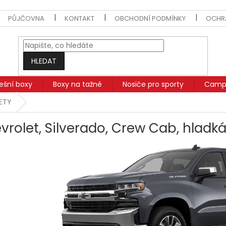
PŮJČOVNA
KONTAKT
OBCHODNÍ PODMÍNKY
OCHR
HLEDAT
řešní boxy
Boxy na tažné
Nosiče pro sporty
Campi
SETY
vrolet, Silverado, Crew Cab, hladká