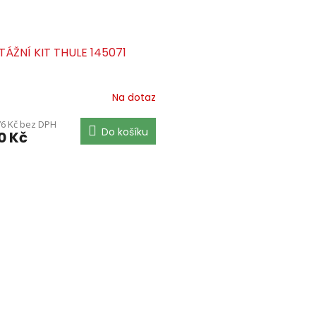
ÁŽNÍ KIT THULE 145071
Na dotaz
76 Kč bez DPH
Do košíku
0 Kč
O
v
l
á
d
a
c
í
p
r
v