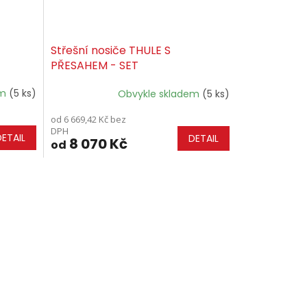
Střešní nosiče THULE S
PŘESAHEM - SET
em
(5 ks)
Obvykle skladem
(5 ks)
od 6 669,42 Kč bez
DPH
DETAIL
DETAIL
8 070 Kč
od