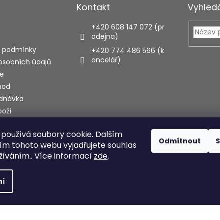
Kontakt
Vyhled
+420 608 147 072 (pr
odejna)
 podmínky
+420 774 486 566 (k
ancelář)
osobních údajů
e
hod
ednávka
boží
používá soubory cookie. Dalším
ecenze
Odmítnout
S
m tohoto webu vyjadřujete souhlas
užíváním.. Více informací
zde
.
hrazena.
Upravit nastavení cookies
ní