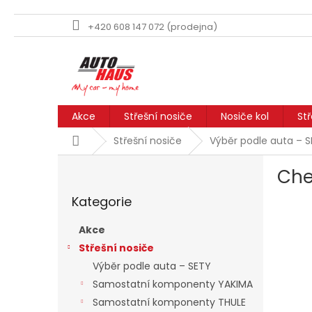
+420 608 147 072 (prodejna)
Přejít
na
obsah
Akce
Střešní nosiče
Nosiče kol
St
Domů
Střešní nosiče
Výběr podle auta – 
P
Che
o
Přeskočit
s
Kategorie
kategorie
t
r
Akce
a
Střešní nosiče
n
Výběr podle auta – SETY
n
í
Samostatní komponenty YAKIMA
p
Samostatní komponenty THULE