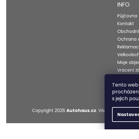
INFO
í
Půjčovna
Kontakt
Obchodní
Ochrana 
Reklamac
Velkoobc
Moje obj
Vrácení z
Blog
Tento web 
Testy a r
procházení
s jejich po
Copyright 2026
Autohaus.cz
. Všechna práva vy
Nastave