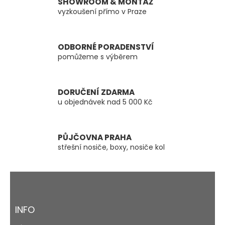
á
SHOWROOM & MONTÁŽ
d
vyzkoušení přímo v Praze
a
c
í
ODBORNÉ PORADENSTVÍ
p
pomůžeme s výběrem
r
v
k
y
DORUČENÍ ZDARMA
v
u objednávek nad 5 000 Kč
ý
p
i
s
PŮJČOVNA PRAHA
u
střešní nosiče, boxy, nosiče kol
Z
á
p
a
INFO
t