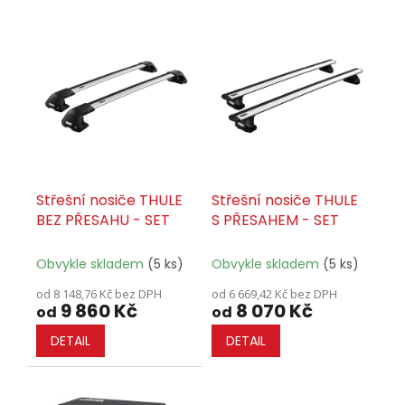
o
V
d
ý
u
p
k
i
t
s
ů
p
r
o
d
u
Střešní nosiče THULE
Střešní nosiče THULE
k
BEZ PŘESAHU - SET
S PŘESAHEM - SET
t
ů
Obvykle skladem
(5 ks)
Obvykle skladem
(5 ks)
od 8 148,76 Kč bez DPH
od 6 669,42 Kč bez DPH
9 860 Kč
8 070 Kč
od
od
DETAIL
DETAIL