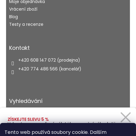
Moje objednávka
Vrácení zboží
Blog
Testy a recenze
Kontakt
+420 608 147 072 (prodejna)
+420 774 486 566 (kancelář)
Vyhledávání
ZÍSKEJTE SLEVU 5 %
Vybavte se na rodinný výlet i kempování výhodněji.
HLEDAT
Zadejte svůj e-mail a obratem Vám pošleme
Tento web používá soubory cookie. Dalším
slevový kód.