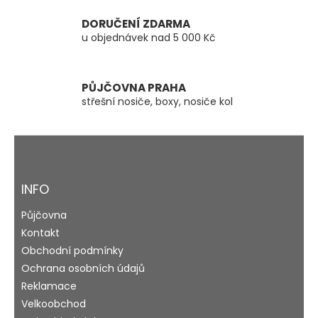
k
y
DORUČENÍ ZDARMA
v
u objednávek nad 5 000 Kč
ý
p
i
s
PŮJČOVNA PRAHA
u
střešní nosiče, boxy, nosiče kol
Z
á
p
a
INFO
t
Půjčovna
í
Kontakt
Obchodní podmínky
Ochrana osobních údajů
Reklamace
Velkoobchod