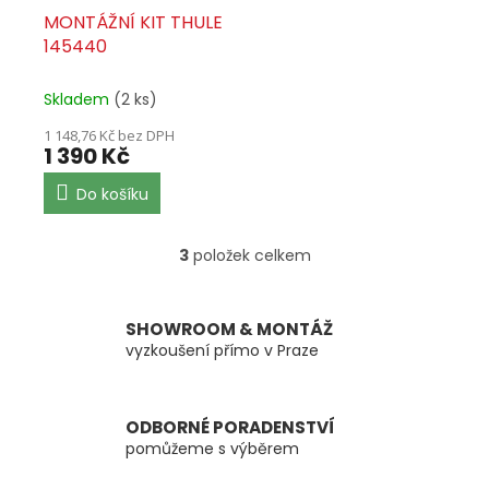
MONTÁŽNÍ KIT THULE
145440
Skladem
(2 ks)
1 148,76 Kč bez DPH
1 390 Kč
Do košíku
3
položek celkem
O
v
l
á
SHOWROOM & MONTÁŽ
d
vyzkoušení přímo v Praze
a
c
í
ODBORNÉ PORADENSTVÍ
p
pomůžeme s výběrem
r
v