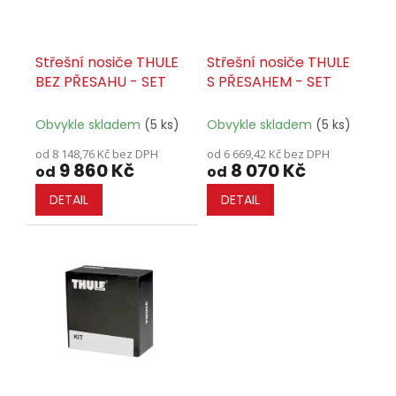
o
d
u
Střešní nosiče THULE
Střešní nosiče THULE
k
BEZ PŘESAHU - SET
S PŘESAHEM - SET
t
ů
Obvykle skladem
(5 ks)
Obvykle skladem
(5 ks)
od 8 148,76 Kč bez DPH
od 6 669,42 Kč bez DPH
9 860 Kč
8 070 Kč
od
od
DETAIL
DETAIL