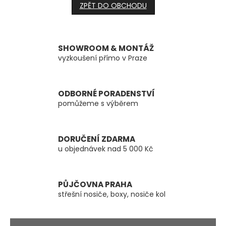
ZPĚT DO OBCHODU
SHOWROOM & MONTÁŽ
vyzkoušení přímo v Praze
ODBORNÉ PORADENSTVÍ
pomůžeme s výběrem
DORUČENÍ ZDARMA
u objednávek nad 5 000 Kč
PŮJČOVNA PRAHA
střešní nosiče, boxy, nosiče kol
Z