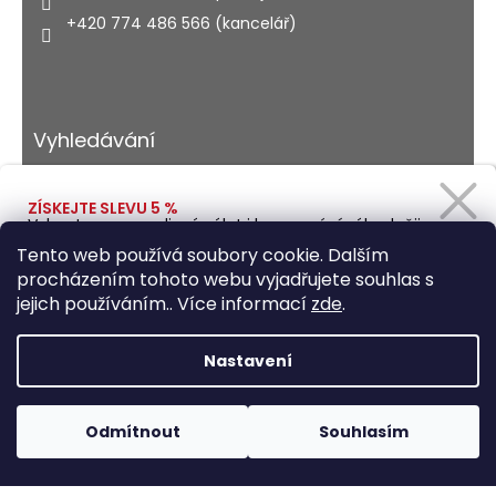
+420 774 486 566 (kancelář)
Vyhledávání
ZÍSKEJTE SLEVU 5 %
Vybavte se na rodinný výlet i kempování výhodněji.
HLEDAT
Zadejte svůj e-mail a obratem Vám pošleme
Tento web používá soubory cookie. Dalším
slevový kód.
procházením tohoto webu vyjadřujete souhlas s
jejich používáním.. Více informací
zde
.
Vytvořil Shoptet
Ano, chci se přihlásit
Nastavení
Copyright 2026
Autohaus.cz
. Všechna práva
Zásady zpracování osobních údajů
vyhrazena.
Upravit nastavení cookies
Odmítnout
Souhlasím