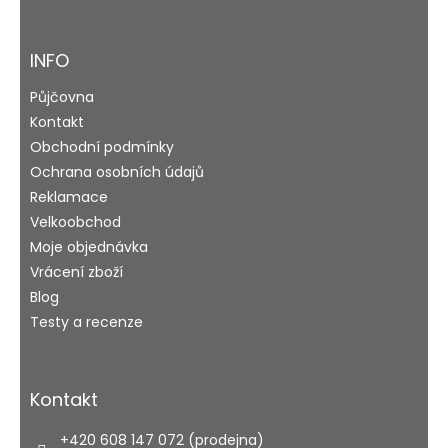
á
p
a
INFO
t
Půjčovna
í
Kontakt
Obchodní podmínky
Ochrana osobních údajů
Reklamace
Velkoobchod
Moje objednávka
Vrácení zboží
Blog
Testy a recenze
Kontakt
+420 608 147 072 (prodejna)