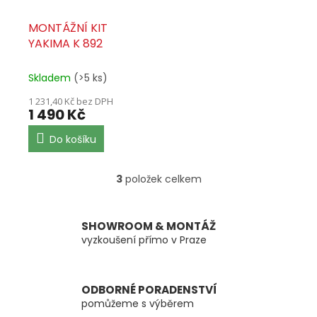
MONTÁŽNÍ KIT
YAKIMA K 892
Skladem
(>5 ks)
1 231,40 Kč bez DPH
1 490 Kč
Do košíku
3
položek celkem
O
v
l
á
SHOWROOM & MONTÁŽ
d
vyzkoušení přímo v Praze
a
c
í
ODBORNÉ PORADENSTVÍ
p
pomůžeme s výběrem
r