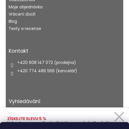
Moje objednávka
Vrácení zboží
Blog
Testy a recenze
Kontakt
+420 608 147 072 (prodejna)
+420 774 486 566 (kancelář)
Vyhledávání
ZÍSKEJTE SLEVU 5 %
Vybavte se na rodinný výlet i kempování výhodněji.
HLEDAT
Zadejte svůj e-mail a obratem Vám pošleme