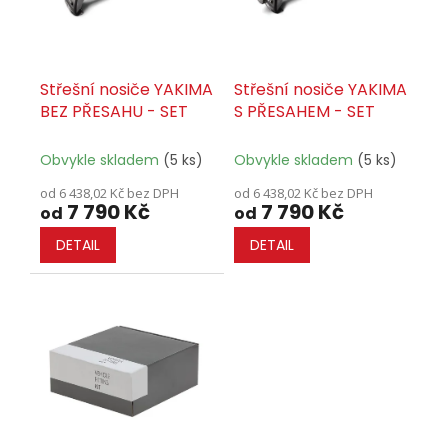
r
o
d
u
Střešní nosiče YAKIMA
Střešní nosiče YAKIMA
k
BEZ PŘESAHU - SET
S PŘESAHEM - SET
t
ů
Obvykle skladem
(5 ks)
Obvykle skladem
(5 ks)
od 6 438,02 Kč bez DPH
od 6 438,02 Kč bez DPH
7 790 Kč
7 790 Kč
od
od
DETAIL
DETAIL