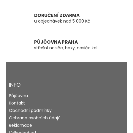
v
k
y
DORUČENÍ ZDARMA
v
u objednávek nad 5 000 Kč
ý
p
i
s
PŮJČOVNA PRAHA
u
střešní nosiče, boxy, nosiče kol
Z
á
p
a
INFO
t
Půjčovna
í
Kontakt
Obchodní podmínky
Ochrana osobních údajů
Reklamace
Velkoobchod