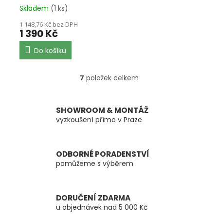
Skladem
(1 ks)
1 148,76 Kč bez DPH
1 390 Kč
Do košíku
7
položek celkem
O
v
l
á
SHOWROOM & MONTÁŽ
d
vyzkoušení přímo v Praze
a
c
í
ODBORNÉ PORADENSTVÍ
p
pomůžeme s výběrem
r
v
k
y
DORUČENÍ ZDARMA
v
u objednávek nad 5 000 Kč
ý