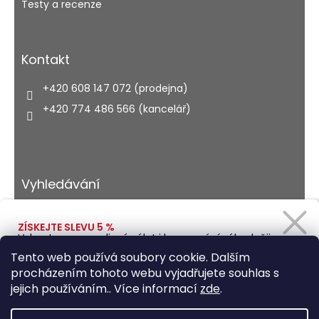
Testy a recenze
Kontakt
+420 608 147 072 (prodejna)
+420 774 486 566 (kancelář)
Vyhledávání
ZÍSKEJTE SLEVU 5 %
Vybavte se na rodinný výlet i kempování výhodněji.
HLEDAT
Zadejte svůj e-mail a obratem Vám pošleme
Tento web používá soubory cookie. Dalším
slevový kód.
procházením tohoto webu vyjadřujete souhlas s
jejich používáním.. Více informací
zde
.
Vytvořil Shoptet
Ano, chci se přihlásit