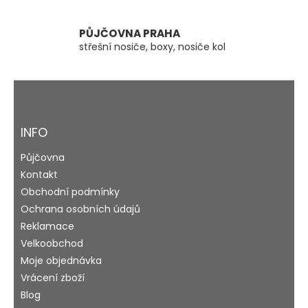
p
i
s
PŮJČOVNA PRAHA
u
střešní nosiče, boxy, nosiče kol
Z
á
p
a
INFO
t
Půjčovna
í
Kontakt
Obchodní podmínky
Ochrana osobních údajů
Reklamace
Velkoobchod
Moje objednávka
Vrácení zboží
Blog