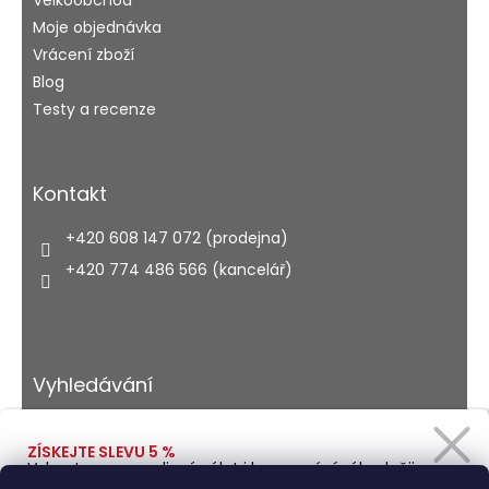
Velkoobchod
Moje objednávka
Vrácení zboží
Blog
Testy a recenze
Kontakt
+420 608 147 072 (prodejna)
+420 774 486 566 (kancelář)
Vyhledávání
ZÍSKEJTE SLEVU 5 %
Vybavte se na rodinný výlet i kempování výhodněji.
HLEDAT
Zadejte svůj e-mail a obratem Vám pošleme