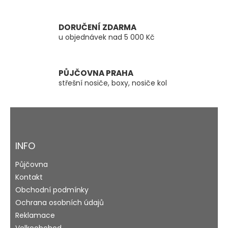
v
k
y
DORUČENÍ ZDARMA
v
u objednávek nad 5 000 Kč
ý
p
i
s
PŮJČOVNA PRAHA
u
střešní nosiče, boxy, nosiče kol
Z
á
p
a
INFO
t
Půjčovna
í
Kontakt
Obchodní podmínky
Ochrana osobních údajů
Reklamace