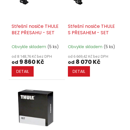
r
o
d
u
Střešní nosiče THULE
Střešní nosiče THULE
k
BEZ PŘESAHU - SET
S PŘESAHEM - SET
t
ů
Obvykle skladem
(5 ks)
Obvykle skladem
(5 ks)
od 8 148,76 Kč bez DPH
od 6 669,42 Kč bez DPH
9 860 Kč
8 070 Kč
od
od
DETAIL
DETAIL