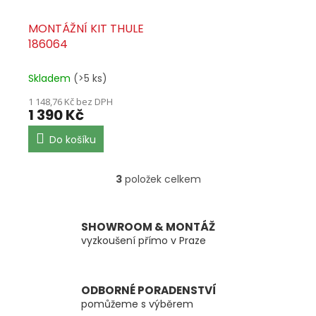
MONTÁŽNÍ KIT THULE
186064
Skladem
(>5 ks)
1 148,76 Kč bez DPH
1 390 Kč
Do košíku
3
položek celkem
O
v
l
á
SHOWROOM & MONTÁŽ
d
vyzkoušení přímo v Praze
a
c
í
ODBORNÉ PORADENSTVÍ
p
pomůžeme s výběrem
r