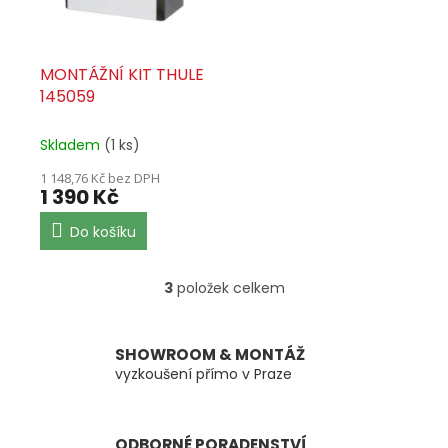
MONTÁŽNÍ KIT THULE
145059
Skladem
(1 ks)
1 148,76 Kč bez DPH
1 390 Kč
Do košíku
3
položek celkem
O
v
l
á
SHOWROOM & MONTÁŽ
d
vyzkoušení přímo v Praze
a
c
í
ODBORNÉ PORADENSTVÍ