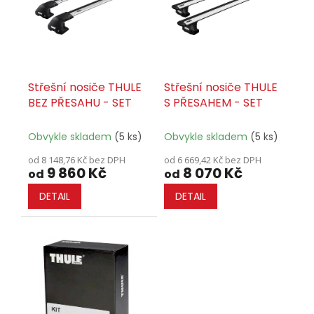
t
s
ů
p
r
o
d
u
Střešní nosiče THULE
Střešní nosiče THULE
k
BEZ PŘESAHU - SET
S PŘESAHEM - SET
t
ů
Obvykle skladem
(5 ks)
Obvykle skladem
(5 ks)
od 8 148,76 Kč bez DPH
od 6 669,42 Kč bez DPH
9 860 Kč
8 070 Kč
od
od
DETAIL
DETAIL