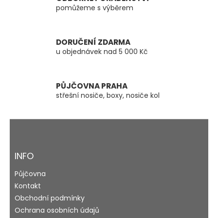
p
pomůžeme s výběrem
r
v
k
y
DORUČENÍ ZDARMA
v
u objednávek nad 5 000 Kč
ý
p
i
s
PŮJČOVNA PRAHA
u
střešní nosiče, boxy, nosiče kol
Z
á
p
a
INFO
t
Půjčovna
í
Kontakt
Obchodní podmínky
Ochrana osobních údajů