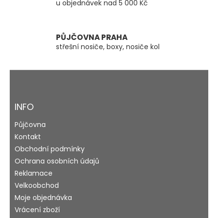
u objednávek nad 5 000 Kč
ý
p
i
s
PŮJČOVNA PRAHA
u
střešní nosiče, boxy, nosiče kol
Z
á
p
a
INFO
t
Půjčovna
í
Kontakt
Obchodní podmínky
Ochrana osobních údajů
Reklamace
Velkoobchod
Moje objednávka
Vrácení zboží