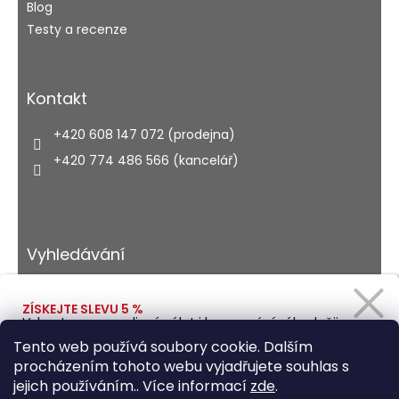
Blog
Testy a recenze
Kontakt
+420 608 147 072 (prodejna)
+420 774 486 566 (kancelář)
Vyhledávání
ZÍSKEJTE SLEVU 5 %
Vybavte se na rodinný výlet i kempování výhodněji.
HLEDAT
Zadejte svůj e-mail a obratem Vám pošleme
Tento web používá soubory cookie. Dalším
slevový kód.
procházením tohoto webu vyjadřujete souhlas s
jejich používáním.. Více informací
zde
.