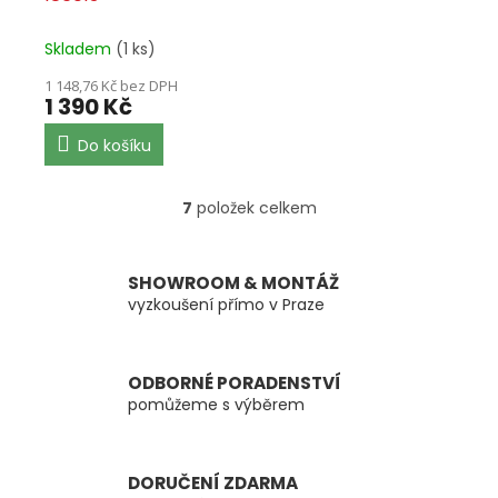
Skladem
(1 ks)
1 148,76 Kč bez DPH
1 390 Kč
Do košíku
7
položek celkem
O
v
l
á
SHOWROOM & MONTÁŽ
d
vyzkoušení přímo v Praze
a
c
í
ODBORNÉ PORADENSTVÍ
p
pomůžeme s výběrem
r
v
k
y
DORUČENÍ ZDARMA
v