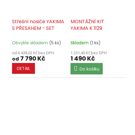
Střešní nosiče YAKIMA
MONTÁŽNÍ KIT
S PŘESAHEM - SET
YAKIMA K 1129
Obvykle skladem
(5 ks)
Skladem
(1 ks)
od 6 438,02 Kč bez DPH
1 231,40 Kč bez DPH
7 790 Kč
1 490 Kč
od
DETAIL
Do košíku