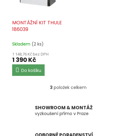
MONTÁŽNÍ KIT THULE
186039
Skladem
(2 ks)
1 148,76 Kč bez DPH
1 390 Kč
Do košíku
3
položek celkem
O
v
l
á
SHOWROOM & MONTÁŽ
d
vyzkoušení přímo v Praze
a
c
í
ODBORNÉ PORADENSTVÍ