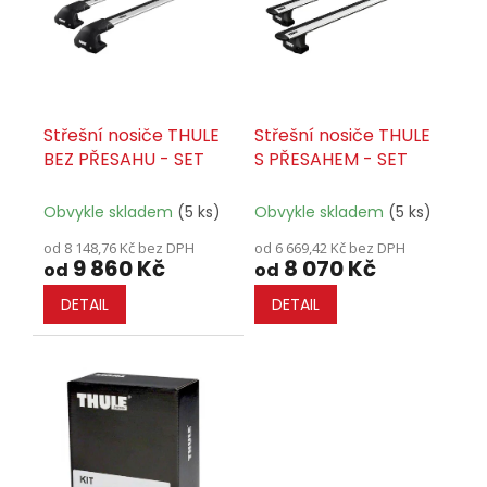
t
s
ů
p
r
o
d
u
Střešní nosiče THULE
Střešní nosiče THULE
k
BEZ PŘESAHU - SET
S PŘESAHEM - SET
t
ů
Obvykle skladem
(5 ks)
Obvykle skladem
(5 ks)
od 8 148,76 Kč bez DPH
od 6 669,42 Kč bez DPH
9 860 Kč
8 070 Kč
od
od
DETAIL
DETAIL