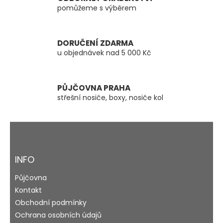
p
pomůžeme s výběrem
r
v
k
y
DORUČENÍ ZDARMA
v
u objednávek nad 5 000 Kč
ý
p
i
s
PŮJČOVNA PRAHA
u
střešní nosiče, boxy, nosiče kol
Z
á
p
a
INFO
t
Půjčovna
í
Kontakt
Obchodní podmínky
Ochrana osobních údajů