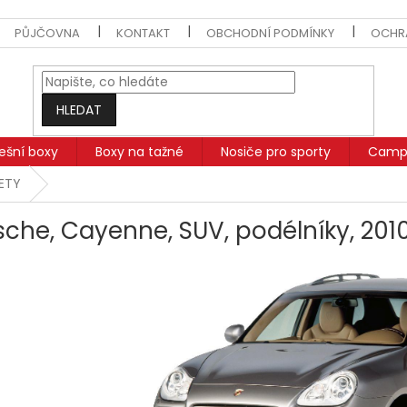
PŮJČOVNA
KONTAKT
OBCHODNÍ PODMÍNKY
OCHR
HLEDAT
řešní boxy
Boxy na tažné
Nosiče pro sporty
Campi
SETY
sche, Cayenne, SUV, podélníky, 201