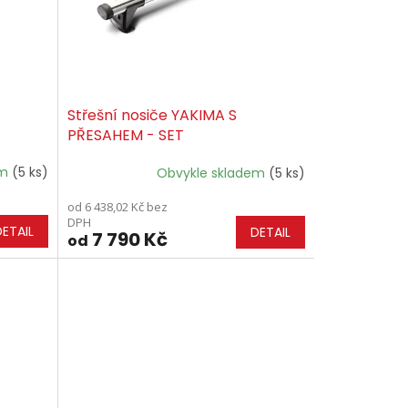
Střešní nosiče YAKIMA S
PŘESAHEM - SET
em
(5 ks)
Obvykle skladem
(5 ks)
od 6 438,02 Kč bez
DPH
DETAIL
DETAIL
7 790 Kč
od