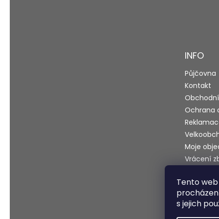
Z
á
p
a
t
INFO
í
Půjčovna
Kontakt
Obchodní
Ochrana 
Reklamac
Velkoobc
Moje obj
Vrácení z
Blog
Tento web 
Testy a r
procházení
s jejich po