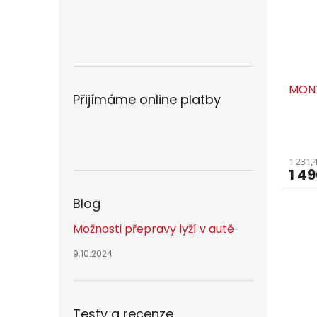
MONT
Přijímáme online platby
1 231,
1 4
Blog
Možnosti přepravy lyží v autě
9.10.2024
Testy a recenze