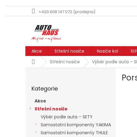
+420 608 147 072 (prodejna)
Přejít
na
obsah
Akce
Střešní nosiče
Nosiče kol
St
Domů
Střešní nosiče
Výběr podle auta – 
P
Por
o
Přeskočit
s
Kategorie
kategorie
t
r
Akce
a
Střešní nosiče
n
Výběr podle auta – SETY
n
í
Samostatní komponenty YAKIMA
p
Samostatní komponenty THULE