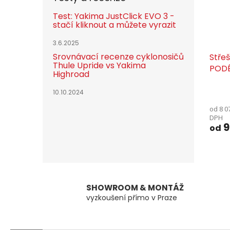
Test: Yakima JustClick EVO 3 -
stačí kliknout a můžete vyrazit
3.6.2025
Srovnávací recenze cyklonosičů
Stře
Thule Upride vs Yakima
PODÉ
Highroad
10.10.2024
od 8 0
DPH
9
od
SHOWROOM & MONTÁŽ
vyzkoušení přímo v Praze