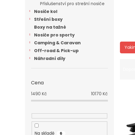
a
Příslušenství pro strešní nosiče
n
Nosiče kol
e
Střešní boxy
l
Boxy na tažné
Nosiče pro sporty
Camping & Caravan
Yaki
Off-road & Pick-up
Náhradní díly
Ř
a
Dopo
z
e
Cena
V
n
1490
Kč
10170
Kč
ý
í
p
p
i
r
s
o
p
d
r
u
Na skladě
o
6