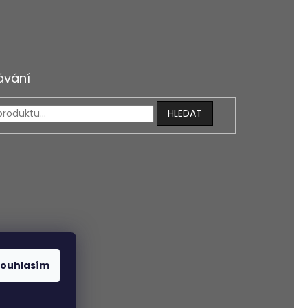
ávání
HLEDAT
ouhlasím