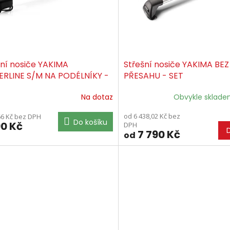
šní nosiče YAKIMA
Střešní nosiče YAKIMA BEZ
ERLINE S/M NA PODÉLNÍKY -
PŘESAHU - SET
Na dotaz
Obvykle sklad
od 6 438,02 Kč bez
66 Kč bez DPH
Do košíku
90 Kč
DPH
7 790 Kč
od