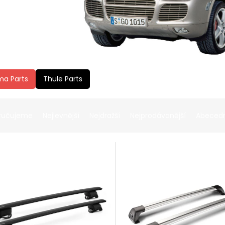
ma Parts
Thule Parts
ručujeme
Nejlevnější
Nejdražší
Nejprodávanější
Abeced