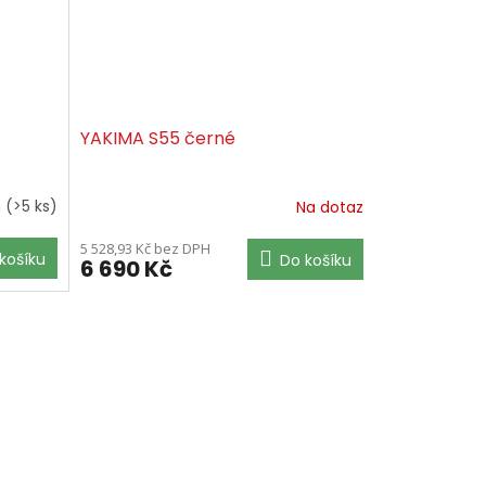
YAKIMA S55 černé
m
(>5 ks)
Na dotaz
5 528,93 Kč bez DPH
košíku
Do košíku
6 690 Kč