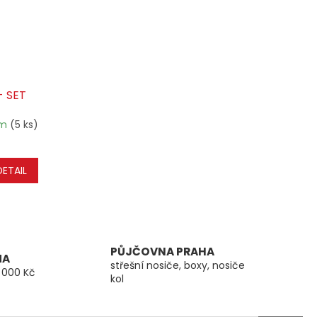
- SET
em
(5 ks)
DETAIL
PŮJČOVNA PRAHA
MA
střešní nosiče, boxy, nosiče
 000 Kč
kol