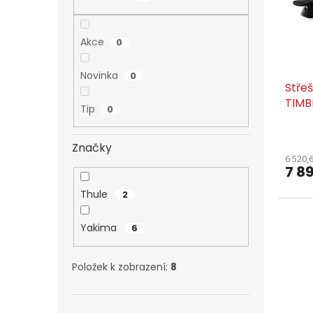
k
d
t
u
ů
Akce
0
k
t
ů
Novinka
0
Stře
TIMB
Tip
0
SET
Značky
6 520,
7 8
Thule
2
Yakima
6
Položek k zobrazení:
8