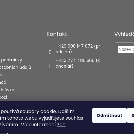
p
r
v
k
y
v
Kontakt
Vyhled
ý
p
i
+420 608 147 072 (pr
s
odejna)
u
 podmínky
+420 774 486 566 (k
ancelář)
osobních údajů
e
hod
ednávka
boží
používá soubory cookie. Dalším
ecenze
Odmítnout
S
m tohoto webu vyjadřujete souhlas
užíváním.. Více informací
zde
.