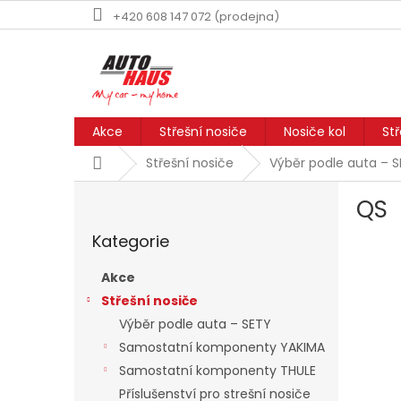
Přejít
+420 608 147 072 (prodejna)
na
obsah
Akce
Střešní nosiče
Nosiče kol
St
Domů
Střešní nosiče
Výběr podle auta – 
P
QS
o
Přeskočit
s
Kategorie
kategorie
t
r
Akce
a
Střešní nosiče
n
Výběr podle auta – SETY
n
í
Samostatní komponenty YAKIMA
p
Samostatní komponenty THULE
a
Příslušenství pro strešní nosiče