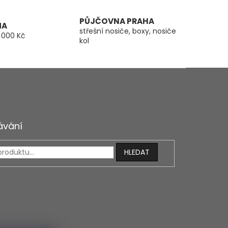
PŮJČOVNA PRAHA
MA
střešní nosiče, boxy, nosiče
 000 Kč
kol
ávání
HLEDAT