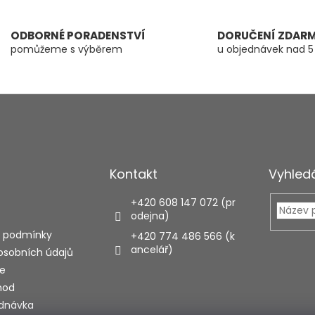
ODBORNÉ PORADENSTVÍ
DORUČENÍ ZDAR
pomůžeme s výběrem
u objednávek nad 5
Kontakt
Vyhled
+420 608 147 072 (pr
odejna)
 podmínky
+420 774 486 566 (k
ancelář)
osobních údajů
e
hod
ednávka