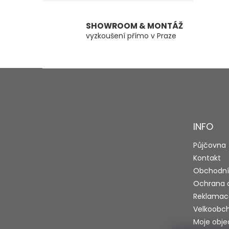
SHOWROOM & MONTÁŽ
vyzkoušení přímo v Praze
Z
á
p
a
t
INFO
í
Půjčovna
Kontakt
Obchodní
Ochrana 
Reklamac
Velkoobc
Moje obj