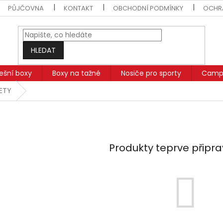
PŮJČOVNA
KONTAKT
OBCHODNÍ PODMÍNKY
OCHR
HLEDAT
řešní boxy
Boxy na tažné
Nosiče pro sporty
Campi
SETY
Produkty teprve připr