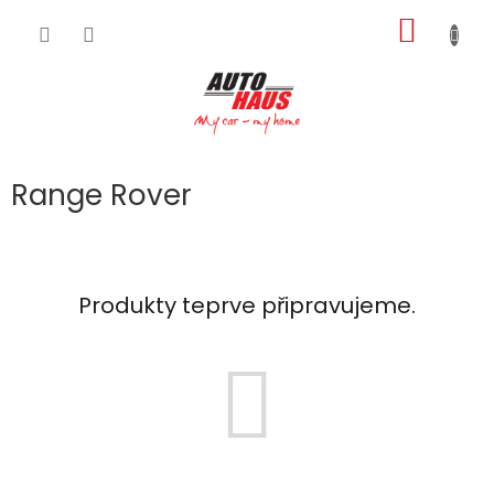
Přejít
NÁKUP
na
obsah
KOŠÍK
Range Rover
Produkty teprve připravujeme.