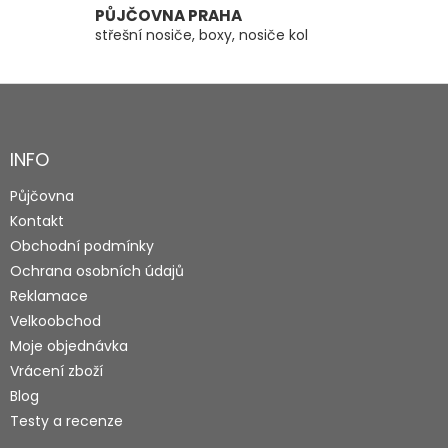
PŮJČOVNA PRAHA
střešní nosiče, boxy, nosiče kol
Z
á
p
a
INFO
t
Půjčovna
í
Kontakt
Obchodní podmínky
Ochrana osobních údajů
Reklamace
Velkoobchod
Moje objednávka
Vrácení zboží
Blog
Testy a recenze