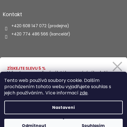
Kontakt
+420 608 147 072 (prodejna)
+420 774 486 566 (kancelář)
Vyhledávání
ZÍSKEJTE SLEVU 5 %
Vybavte se na rodinný výlet i kempování výhodněji.
Zadejte svůj e-mail a obratem Vám pošleme
HLEDAT
Tento web používá soubory cookie. Dalším
slevový kód.
procházením tohoto webu vyjadřujete souhlas s
jejich používáním.. Více informací
zde
.
Vytvořil Shoptet
Ano, chci se přihlásit
Nastavení
Zásady zpracování osobních údajů
Copyright 2026
Autohaus.cz
. Všechna práva vyhrazena.
Odmítnout
Souhlasím
Upravit nastavení cookies