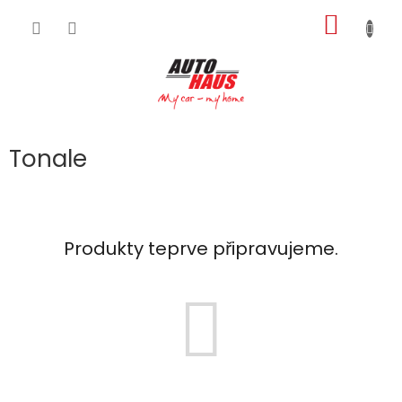
Přejít
NÁKUP
na
obsah
KOŠÍK
Tonale
Produkty teprve připravujeme.