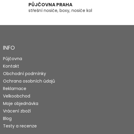
PŮJČOVNA PRAHA
střešní nosiče, boxy, nosiče kol
Z
á
p
a
INFO
t
Půjčovna
í
Kontakt
Obchodní podmínky
Ochrana osobních údajů
Reklamace
Velkoobchod
Moje objednávka
Vrácení zboží
Blog
Testy a recenze