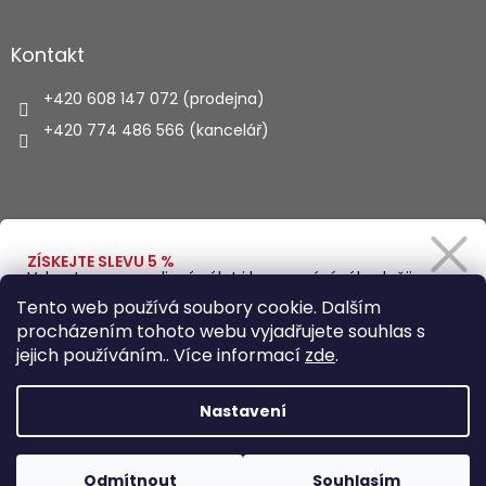
Kontakt
+420 608 147 072 (prodejna)
+420 774 486 566 (kancelář)
Vyhledávání
ZÍSKEJTE SLEVU 5 %
Vybavte se na rodinný výlet i kempování výhodněji.
Zadejte svůj e-mail a obratem Vám pošleme
HLEDAT
Tento web používá soubory cookie. Dalším
slevový kód.
procházením tohoto webu vyjadřujete souhlas s
jejich používáním.. Více informací
zde
.
Vytvořil Shoptet
Ano, chci se přihlásit
Nastavení
Zásady zpracování osobních údajů
Copyright 2026
Autohaus.cz
. Všechna práva vyhrazena.
Odmítnout
Souhlasím
Upravit nastavení cookies