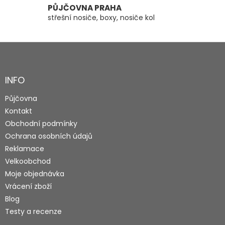
PŮJČOVNA PRAHA
střešní nosiče, boxy, nosiče kol
Z
á
p
a
INFO
t
Půjčovna
í
Kontakt
Obchodní podmínky
Ochrana osobních údajů
Reklamace
Velkoobchod
Moje objednávka
Vrácení zboží
Blog
Testy a recenze