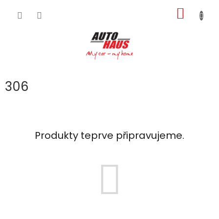
Přejít
NÁKUP
na
obsah
KOŠÍK
306
Produkty teprve připravujeme.