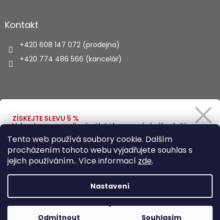
Kontakt
+420 608 147 072 (prodejna)
+420 774 486 566 (kancelář)
Vyhledávání
ZÍSKEJTE SLEVU 5 %
Vybavte se na rodinný výlet i kempování výhodněji.
Zadejte svůj e-mail a obratem Vám pošleme
HLEDAT
Tento web používá soubory cookie. Dalším
slevový kód.
procházením tohoto webu vyjadřujete souhlas s
jejich používáním.. Více informací
zde
.
Vytvořil Shoptet
Ano, chci se přihlásit
Nastavení
Zásady zpracování osobních údajů
Copyright 2026
Autohaus.cz
. Všechna práva vyhrazena.
Odmítnout
Souhlasím
Upravit nastavení cookies