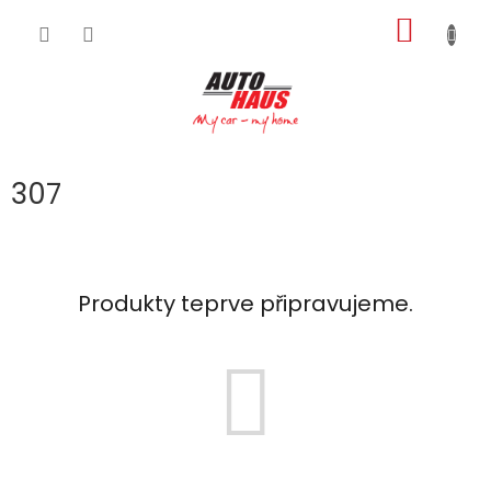
Přejít
NÁKUP
na
obsah
KOŠÍK
307
Produkty teprve připravujeme.