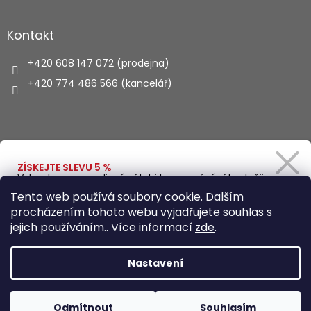
Kontakt
+420 608 147 072 (prodejna)
+420 774 486 566 (kancelář)
Vyhledávání
ZÍSKEJTE SLEVU 5 %
Vybavte se na rodinný výlet i kempování výhodněji.
Zadejte svůj e-mail a obratem Vám pošleme
HLEDAT
Tento web používá soubory cookie. Dalším
slevový kód.
procházením tohoto webu vyjadřujete souhlas s
jejich používáním.. Více informací
zde
.
Vytvořil Shoptet
Ano, chci se přihlásit
Nastavení
Zásady zpracování osobních údajů
Copyright 2026
Autohaus.cz
. Všechna práva vyhrazena.
Odmítnout
Souhlasím
Upravit nastavení cookies