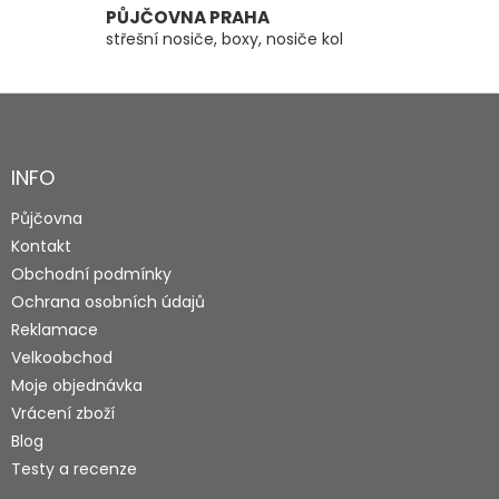
PŮJČOVNA PRAHA
střešní nosiče, boxy, nosiče kol
Z
á
p
a
INFO
t
Půjčovna
í
Kontakt
Obchodní podmínky
Ochrana osobních údajů
Reklamace
Velkoobchod
Moje objednávka
Vrácení zboží
Blog
Testy a recenze